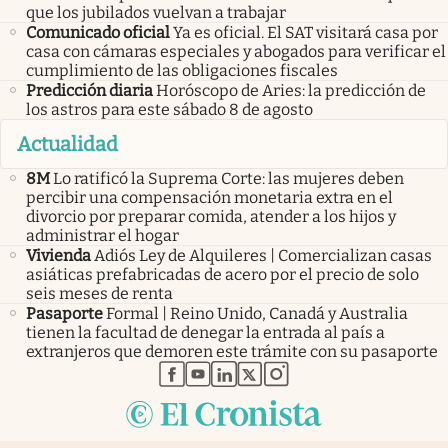
que los jubilados vuelvan a trabajar
Comunicado oficial
Ya es oficial. El SAT visitará casa por
casa con cámaras especiales y abogados para verificar el
cumplimiento de las obligaciones fiscales
Predicción diaria
Horóscopo de Aries: la predicción de
los astros para este sábado 8 de agosto
Actualidad
8M
Lo ratificó la Suprema Corte: las mujeres deben
percibir una compensación monetaria extra en el
divorcio por preparar comida, atender a los hijos y
administrar el hogar
Vivienda
Adiós Ley de Alquileres | Comercializan casas
asiáticas prefabricadas de acero por el precio de solo
seis meses de renta
Pasaporte
Formal | Reino Unido, Canadá y Australia
tienen la facultad de denegar la entrada al país a
extranjeros que demoren este trámite con su pasaporte
abre en nueva pestaña
abre en nueva pestaña
abre en nueva pestaña
abre en nueva pestaña
abre en nueva pestaña