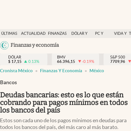
Últimas Noticias
ÚLTIMAS
ACTUALIDAD
FINANZAS
DÓLAR Y
PC Y
VIDA Y
Actualidad
NOTICIAS
Y
MERCADOS
CELULAR
ESTILO
Argentina
Finanzas y economía
Finanzas y economía
ECONOMÍA
España
Dólar y mercados
DÓLAR
BMV
S&P 500
$
17,15
0.13
%
66.396,15
-0.19
%
México
7709,96
Internacionales
Cronista México
Finanzas Y Economía
México
USA
Opinión
Colombia
Bancos
Uruguay
Brand Strategy
Deudas bancarias: esto es lo que están
Pc y celular
cobrando para pagos mínimos en todos
los bancos del país
Vida y estilo
Estos son cada uno de los pagos mínimos en deudas para
Tv
todos los bancos del país, del más caro al más barato.