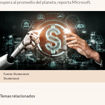
supera al promedio del planeta, reporta Microsoft.
Clima
Espiritualidad
Mediakit
abre en nueva pestaña
México
Fuente: Shutterstock
Shutterstock
Temas relacionados