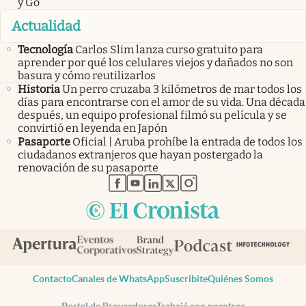
y Go
Actualidad
Tecnología
Carlos Slim lanza curso gratuito para
aprender por qué los celulares viejos y dañados no son
basura y cómo reutilizarlos
Historia
Un perro cruzaba 3 kilómetros de mar todos los
días para encontrarse con el amor de su vida. Una década
después, un equipo profesional filmó su película y se
convirtió en leyenda en Japón
Pasaporte
Oficial | Aruba prohíbe la entrada de todos los
ciudadanos extranjeros que hayan postergado la
renovación de su pasaporte
abre en nueva pestaña
abre en nueva pestaña
abre en nueva pestaña
abre en nueva pestaña
abre en nueva pestaña
Contacto
Canales de WhatsApp
Suscribite
Quiénes Somos
Portal de Proveedores
Trabajá con nosotros