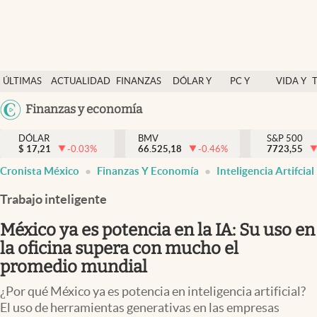
Últimas Noticias
ÚLTIMAS
ACTUALIDAD
FINANZAS
DÓLAR Y
PC Y
VIDA Y
Actualidad
NOTICIAS
Y
MERCADOS
CELULAR
ESTILO
Argentina
Finanzas y economía
Finanzas y economía
ECONOMÍA
España
Dólar y mercados
DÓLAR
BMV
S&P 500
$
17,21
-0.03
%
66.525,18
-0.46
%
México
7723,55
Internacionales
Cronista México
Finanzas Y Economía
Inteligencia Artifcial
USA
Opinión
Colombia
Trabajo inteligente
Uruguay
Brand Strategy
México ya es potencia en la IA: Su uso en
Pc y celular
la oficina supera con mucho el
promedio mundial
Vida y estilo
¿Por qué México ya es potencia en inteligencia artificial?
Tv
El uso de herramientas generativas en las empresas