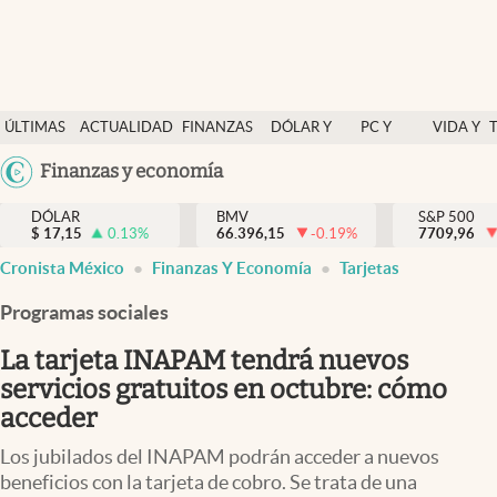
Últimas Noticias
ÚLTIMAS
ACTUALIDAD
FINANZAS
DÓLAR Y
PC Y
VIDA Y
Actualidad
NOTICIAS
Y
MERCADOS
CELULAR
ESTILO
Argentina
Finanzas y economía
Finanzas y economía
ECONOMÍA
España
Dólar y mercados
DÓLAR
BMV
S&P 500
$
17,15
0.13
%
66.396,15
-0.19
%
México
7709,96
Internacionales
Cronista México
Finanzas Y Economía
Tarjetas
USA
Opinión
Colombia
Programas sociales
Uruguay
Brand Strategy
La tarjeta INAPAM tendrá nuevos
Pc y celular
servicios gratuitos en octubre: cómo
acceder
Vida y estilo
Los jubilados del INAPAM podrán acceder a nuevos
Tv
beneficios con la tarjeta de cobro. Se trata de una