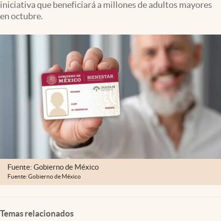
iniciativa que beneficiará a millones de adultos mayores
Clima
en octubre.
Espiritualidad
Mediakit
abre en nueva pestaña
México
Fuente: Gobierno de México
Fuente: Gobierno de México
Temas relacionados