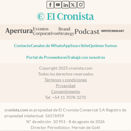
abre en nueva pestaña
abre en nueva pestaña
abre en nueva pestaña
abre en nueva pestaña
abre en nueva pestaña
Contacto
Canales de WhatsApp
Suscribite
Quiénes Somos
Portal de Proveedores
Trabajá con nosotros
Copyright 2025 cronista.com
Todos los derechos reservados
Términos y condiciones
Privacidad
Consentimiento
Tel:
+54 11 7078-3270
cronista.com
es propiedad de El Cronista Comercial S.A Registro de
propiedad intelectual: 56576959
N° de edición: 10.951 - 8 de agosto de 2026
Director Periodístico: Hernán de Goñi