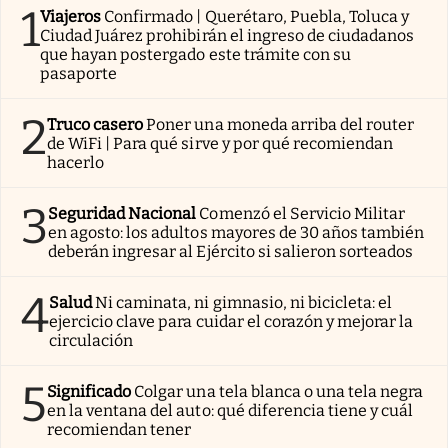
1
Viajeros
Confirmado | Querétaro, Puebla, Toluca y
Ciudad Juárez prohibirán el ingreso de ciudadanos
que hayan postergado este trámite con su
pasaporte
2
Truco casero
Poner una moneda arriba del router
de WiFi | Para qué sirve y por qué recomiendan
hacerlo
3
Seguridad Nacional
Comenzó el Servicio Militar
en agosto: los adultos mayores de 30 años también
deberán ingresar al Ejército si salieron sorteados
4
Salud
Ni caminata, ni gimnasio, ni bicicleta: el
ejercicio clave para cuidar el corazón y mejorar la
circulación
5
Significado
Colgar una tela blanca o una tela negra
en la ventana del auto: qué diferencia tiene y cuál
recomiendan tener