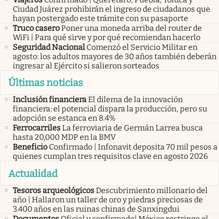
Ciudad Juárez prohibirán el ingreso de ciudadanos que
hayan postergado este trámite con su pasaporte
Truco casero
Poner una moneda arriba del router de
WiFi | Para qué sirve y por qué recomiendan hacerlo
Seguridad Nacional
Comenzó el Servicio Militar en
agosto: los adultos mayores de 30 años también deberán
ingresar al Ejército si salieron sorteados
Últimas noticias
Inclusión financiera
El dilema de la innovación
financiera: el potencial dispara la producción, pero su
adopción se estanca en 8.4%
Ferrocarriles
La ferroviaria de Germán Larrea busca
hasta 20,000 MDP en la BMV
Beneficio
Confirmado | Infonavit deposita 70 mil pesos a
quienes cumplan tres requisitos clave en agosto 2026
Actualidad
Tesoros arqueológicos
Descubrimiento millonario del
año | Hallaron un taller de oro y piedras preciosas de
3.400 años en las ruinas chinas de Sanxingdui
Documentos
Oficial y confirmado| México restringe el