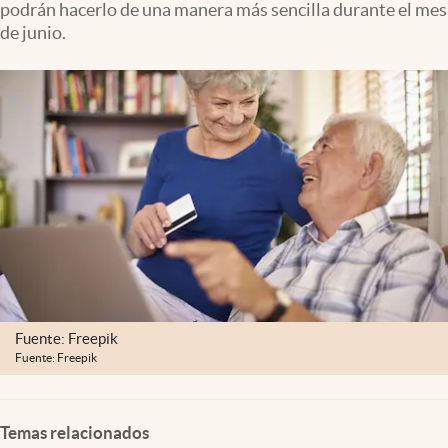
podrán hacerlo de una manera más sencilla durante el mes
Clima
de junio.
Espiritualidad
Mediakit
abre en nueva pestaña
México
Fuente: Freepik
Fuente: Freepik
Temas relacionados