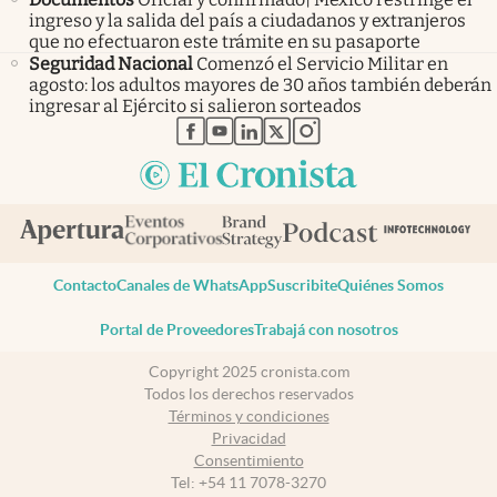
ingreso y la salida del país a ciudadanos y extranjeros
que no efectuaron este trámite en su pasaporte
Seguridad Nacional
Comenzó el Servicio Militar en
agosto: los adultos mayores de 30 años también deberán
ingresar al Ejército si salieron sorteados
abre en nueva pestaña
abre en nueva pestaña
abre en nueva pestaña
abre en nueva pestaña
abre en nueva pestaña
Contacto
Canales de WhatsApp
Suscribite
Quiénes Somos
Portal de Proveedores
Trabajá con nosotros
Copyright 2025 cronista.com
Todos los derechos reservados
Términos y condiciones
Privacidad
Consentimiento
Tel:
+54 11 7078-3270