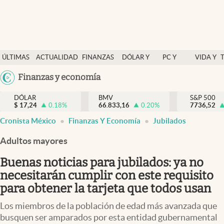
Últimas Noticias
ÚLTIMAS
ACTUALIDAD
FINANZAS
DÓLAR Y
PC Y
VIDA Y
Actualidad
NOTICIAS
Y
MERCADOS
CELULAR
ESTILO
Argentina
Finanzas y economía
Finanzas y economía
ECONOMÍA
España
Dólar y mercados
DÓLAR
BMV
S&P 500
$
17,24
0.18
%
66.833,16
0.20
%
México
7736,52
Internacionales
Cronista México
Finanzas Y Economía
Jubilados
USA
Opinión
Colombia
Adultos mayores
Uruguay
Brand Strategy
Buenas noticias para jubilados: ya no
Pc y celular
necesitarán cumplir con este requisito
para obtener la tarjeta que todos usan
Vida y estilo
Los miembros de la población de edad más avanzada que
Tv
busquen ser amparados por esta entidad gubernamental