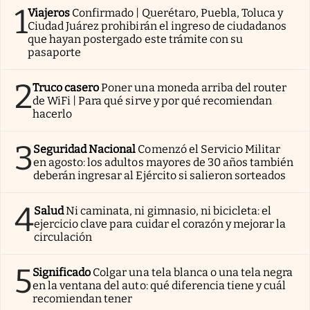
1
Viajeros
Confirmado | Querétaro, Puebla, Toluca y
Ciudad Juárez prohibirán el ingreso de ciudadanos
que hayan postergado este trámite con su
pasaporte
2
Truco casero
Poner una moneda arriba del router
de WiFi | Para qué sirve y por qué recomiendan
hacerlo
3
Seguridad Nacional
Comenzó el Servicio Militar
en agosto: los adultos mayores de 30 años también
deberán ingresar al Ejército si salieron sorteados
4
Salud
Ni caminata, ni gimnasio, ni bicicleta: el
ejercicio clave para cuidar el corazón y mejorar la
circulación
5
Significado
Colgar una tela blanca o una tela negra
en la ventana del auto: qué diferencia tiene y cuál
recomiendan tener