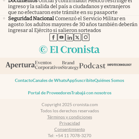
Documentos
Oficial y confirmado| México restringe el
ingreso y la salida del país a ciudadanos y extranjeros
que no efectuaron este trámite en su pasaporte
Seguridad Nacional
Comenzó el Servicio Militar en
agosto: los adultos mayores de 30 años también deberán
ingresar al Ejército si salieron sorteados
abre en nueva pestaña
abre en nueva pestaña
abre en nueva pestaña
abre en nueva pestaña
abre en nueva pestaña
Contacto
Canales de WhatsApp
Suscribite
Quiénes Somos
Portal de Proveedores
Trabajá con nosotros
Copyright 2025 cronista.com
Todos los derechos reservados
Términos y condiciones
Privacidad
Consentimiento
Tel:
+54 11 7078-3270