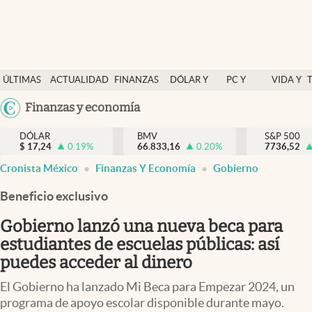
Últimas Noticias
ÚLTIMAS
ACTUALIDAD
FINANZAS
DÓLAR Y
PC Y
VIDA Y
Actualidad
NOTICIAS
Y
MERCADOS
CELULAR
ESTILO
Argentina
Finanzas y economía
Finanzas y economía
ECONOMÍA
España
Dólar y mercados
DÓLAR
BMV
S&P 500
$
17,24
0.19
%
66.833,16
0.20
%
México
7736,52
Internacionales
Cronista México
Finanzas Y Economía
Gobierno
USA
Opinión
Colombia
Beneficio exclusivo
Uruguay
Brand Strategy
Gobierno lanzó una nueva beca para
Pc y celular
estudiantes de escuelas públicas: así
puedes acceder al dinero
Vida y estilo
El Gobierno ha lanzado Mi Beca para Empezar 2024, un
Tv
programa de apoyo escolar disponible durante mayo.