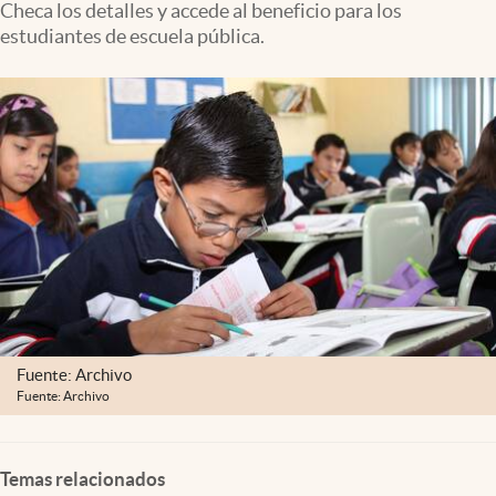
Checa los detalles y accede al beneficio para los
Clima
estudiantes de escuela pública.
Espiritualidad
Mediakit
abre en nueva pestaña
México
Fuente: Archivo
Fuente: Archivo
Temas relacionados