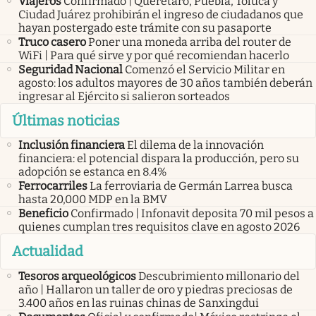
Viajeros
Confirmado | Querétaro, Puebla, Toluca y
Ciudad Juárez prohibirán el ingreso de ciudadanos que
hayan postergado este trámite con su pasaporte
Truco casero
Poner una moneda arriba del router de
WiFi | Para qué sirve y por qué recomiendan hacerlo
Seguridad Nacional
Comenzó el Servicio Militar en
agosto: los adultos mayores de 30 años también deberán
ingresar al Ejército si salieron sorteados
Últimas noticias
Inclusión financiera
El dilema de la innovación
financiera: el potencial dispara la producción, pero su
adopción se estanca en 8.4%
Ferrocarriles
La ferroviaria de Germán Larrea busca
hasta 20,000 MDP en la BMV
Beneficio
Confirmado | Infonavit deposita 70 mil pesos a
quienes cumplan tres requisitos clave en agosto 2026
Actualidad
Tesoros arqueológicos
Descubrimiento millonario del
año | Hallaron un taller de oro y piedras preciosas de
3.400 años en las ruinas chinas de Sanxingdui