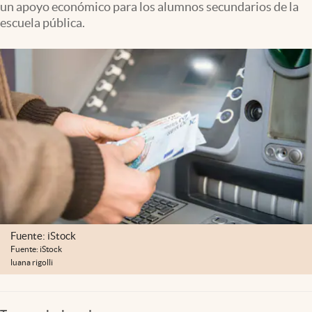
un apoyo económico para los alumnos secundarios de la
Clima
escuela pública.
Espiritualidad
Mediakit
abre en nueva pestaña
México
Fuente: iStock
Fuente: iStock
luana rigolli