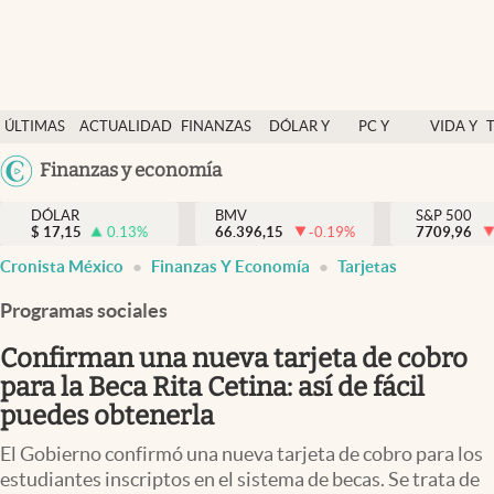
Últimas Noticias
ÚLTIMAS
ACTUALIDAD
FINANZAS
DÓLAR Y
PC Y
VIDA Y
Actualidad
NOTICIAS
Y
MERCADOS
CELULAR
ESTILO
Argentina
Finanzas y economía
Finanzas y economía
ECONOMÍA
España
Dólar y mercados
DÓLAR
BMV
S&P 500
$
17,15
0.13
%
66.396,15
-0.19
%
México
7709,96
Internacionales
Cronista México
Finanzas Y Economía
Tarjetas
USA
Opinión
Colombia
Programas sociales
Uruguay
Brand Strategy
Confirman una nueva tarjeta de cobro
Pc y celular
para la Beca Rita Cetina: así de fácil
puedes obtenerla
Vida y estilo
El Gobierno confirmó una nueva tarjeta de cobro para los
Tv
estudiantes inscriptos en el sistema de becas. Se trata de