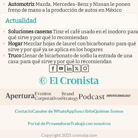
Automotriz
Mazda, Mercedes-Benz y Nissan le ponen
freno de mano a la producción de autos en México
Actualidad
Soluciones caseras
Tirar el café usado en el inodoro: para
qué sirve y por qué lo recomiendan
Hogar
Mezclar hojas de laurel con bicarbonato: para qué
sirve y por qué ya se aplica en los hogares
Truco
Llenar de bicarbonato de sodio la entrada de una
casa: para qué sirve y por qué lo recomiendan
abre en nueva pestaña
abre en nueva pestaña
abre en nueva pestaña
abre en nueva pestaña
abre en nueva pestaña
Contacto
Canales de WhatsApp
Suscribite
Quiénes Somos
Portal de Proveedores
Trabajá con nosotros
Copyright 2025 cronista.com