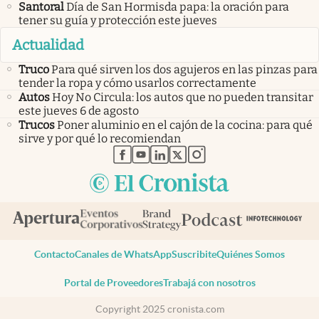
Santoral
Día de San Hormisda papa: la oración para
tener su guía y protección este jueves
Actualidad
Truco
Para qué sirven los dos agujeros en las pinzas para
tender la ropa y cómo usarlos correctamente
Autos
Hoy No Circula: los autos que no pueden transitar
este jueves 6 de agosto
Trucos
Poner aluminio en el cajón de la cocina: para qué
sirve y por qué lo recomiendan
abre en nueva pestaña
abre en nueva pestaña
abre en nueva pestaña
abre en nueva pestaña
abre en nueva pestaña
Contacto
Canales de WhatsApp
Suscribite
Quiénes Somos
Portal de Proveedores
Trabajá con nosotros
Copyright 2025 cronista.com