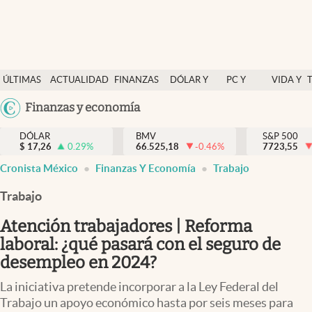
Últimas Noticias
ÚLTIMAS
ACTUALIDAD
FINANZAS
DÓLAR Y
PC Y
VIDA Y
Actualidad
NOTICIAS
Y
MERCADOS
CELULAR
ESTILO
Argentina
Finanzas y economía
Finanzas y economía
ECONOMÍA
España
Dólar y mercados
DÓLAR
BMV
S&P 500
$
17,26
0.29
%
66.525,18
-0.46
%
México
7723,55
Internacionales
Cronista México
Finanzas Y Economía
Trabajo
USA
Opinión
Colombia
Trabajo
Uruguay
Brand Strategy
Atención trabajadores | Reforma
Pc y celular
laboral: ¿qué pasará con el seguro de
desempleo en 2024?
Vida y estilo
La iniciativa pretende incorporar a la Ley Federal del
Tv
Trabajo un apoyo económico hasta por seis meses para