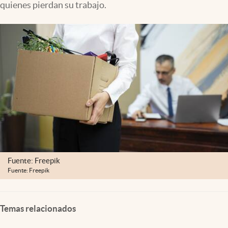
quienes pierdan su trabajo.
Clima
Espiritualidad
Mediakit
abre en nueva pestaña
México
Fuente: Freepik
Fuente: Freepik
Temas relacionados