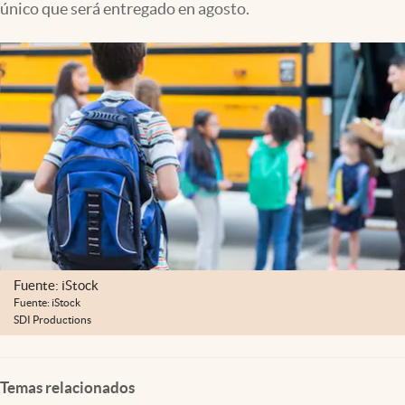
único que será entregado en agosto.
Clima
Espiritualidad
Mediakit
abre en nueva pestaña
México
Fuente: iStock
Fuente: iStock
SDI Productions
Temas relacionados