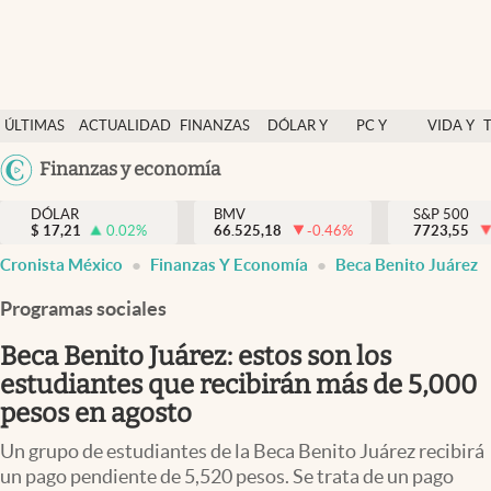
Últimas Noticias
ÚLTIMAS
ACTUALIDAD
FINANZAS
DÓLAR Y
PC Y
VIDA Y
Actualidad
NOTICIAS
Y
MERCADOS
CELULAR
ESTILO
Argentina
Finanzas y economía
Finanzas y economía
ECONOMÍA
España
Dólar y mercados
DÓLAR
BMV
S&P 500
$
17,21
0.02
%
66.525,18
-0.46
%
México
7723,55
Internacionales
Cronista México
Finanzas Y Economía
Beca Benito Juárez
USA
Opinión
Colombia
Programas sociales
Uruguay
Brand Strategy
Beca Benito Juárez: estos son los
Pc y celular
estudiantes que recibirán más de 5,000
pesos en agosto
Vida y estilo
Un grupo de estudiantes de la Beca Benito Juárez recibirá
Tv
un pago pendiente de 5,520 pesos. Se trata de un pago