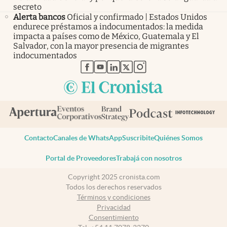
secreto
Alerta bancos
Oficial y confirmado | Estados Unidos
endurece préstamos a indocumentados: la medida
impacta a países como de México, Guatemala y El
Salvador, con la mayor presencia de migrantes
indocumentados
abre en nueva pestaña
abre en nueva pestaña
abre en nueva pestaña
abre en nueva pestaña
abre en nueva pestaña
Contacto
Canales de WhatsApp
Suscribite
Quiénes Somos
Portal de Proveedores
Trabajá con nosotros
Copyright 2025 cronista.com
Todos los derechos reservados
Términos y condiciones
Privacidad
Consentimiento