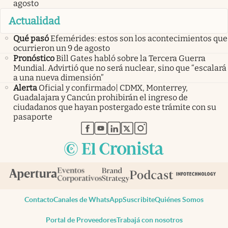
agosto
Actualidad
Qué pasó
Efemérides: estos son los acontecimientos que
ocurrieron un 9 de agosto
Pronóstico
Bill Gates habló sobre la Tercera Guerra
Mundial. Advirtió que no será nuclear, sino que “escalará
a una nueva dimensión”
Alerta
Oficial y confirmado| CDMX, Monterrey,
Guadalajara y Cancún prohibirán el ingreso de
ciudadanos que hayan postergado este trámite con su
pasaporte
abre en nueva pestaña
abre en nueva pestaña
abre en nueva pestaña
abre en nueva pestaña
abre en nueva pestaña
Contacto
Canales de WhatsApp
Suscribite
Quiénes Somos
Portal de Proveedores
Trabajá con nosotros