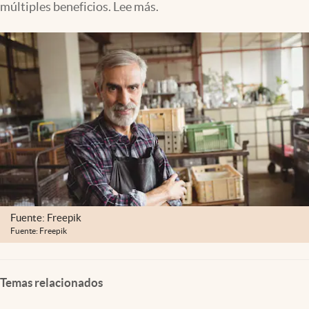
múltiples beneficios. Lee más.
Clima
Espiritualidad
Mediakit
abre en nueva pestaña
México
Fuente: Freepik
Fuente: Freepik
Temas relacionados