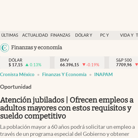
Últimas Noticias
ÚLTIMAS
ACTUALIDAD
FINANZAS
DÓLAR Y
PC Y
VIDA Y
Actualidad
NOTICIAS
Y
MERCADOS
CELULAR
ESTILO
Argentina
Finanzas y economía
Finanzas y economía
ECONOMÍA
España
Dólar y mercados
DÓLAR
BMV
S&P 500
$
17,15
0.13
%
66.396,15
-0.19
%
México
7709,96
Internacionales
Cronista México
Finanzas Y Economía
INAPAM
USA
Opinión
Colombia
Oportunidad
Uruguay
Brand Strategy
Atención jubilados | Ofrecen empleos a
Pc y celular
adultos mayores con estos requisitos y
sueldo competitivo
Vida y estilo
La población mayor a 60 años podrá solicitar un empleo a
Tv
través de un programa especial del Gobierno y obtener