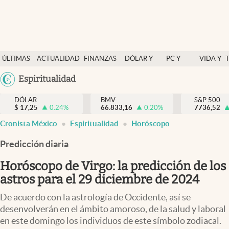
Últimas Noticias
ÚLTIMAS
ACTUALIDAD
FINANZAS
DÓLAR Y
PC Y
VIDA Y
Actualidad
NOTICIAS
Y
MERCADOS
CELULAR
ESTILO
Argentina
Espiritualidad
Finanzas y economía
ECONOMÍA
España
Dólar y mercados
DÓLAR
BMV
S&P 500
$
17,25
0.24
%
66.833,16
0.20
%
México
7736,52
Internacionales
Cronista México
Espiritualidad
Horóscopo
USA
Opinión
Colombia
Predicción diaria
Uruguay
Brand Strategy
Horóscopo de Virgo: la predicción de los
Pc y celular
astros para el 29 diciembre de 2024
Vida y estilo
De acuerdo con la astrología de Occidente, así se
desenvolverán en el ámbito amoroso, de la salud y laboral
Tv
en este domingo los individuos de este símbolo zodiacal.