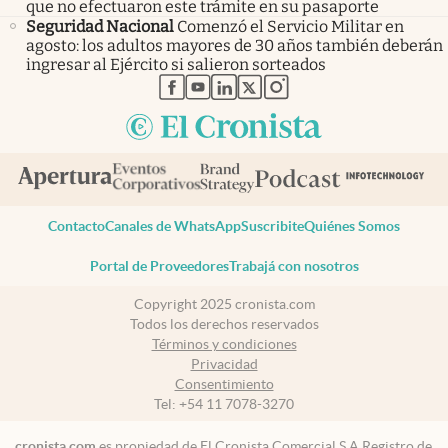
que no efectuaron este trámite en su pasaporte
Seguridad Nacional
Comenzó el Servicio Militar en
agosto: los adultos mayores de 30 años también deberán
ingresar al Ejército si salieron sorteados
abre en nueva pestaña
abre en nueva pestaña
abre en nueva pestaña
abre en nueva pestaña
abre en nueva pestaña
Contacto
Canales de WhatsApp
Suscribite
Quiénes Somos
Portal de Proveedores
Trabajá con nosotros
Copyright 2025 cronista.com
Todos los derechos reservados
Términos y condiciones
Privacidad
Consentimiento
Tel:
+54 11 7078-3270
cronista.com
es propiedad de El Cronista Comercial S.A Registro de