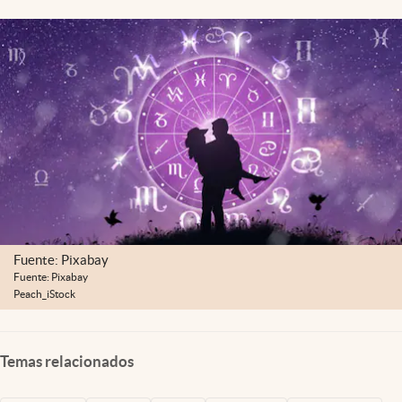
Clima
Espiritualidad
Mediakit
abre en nueva pestaña
México
Fuente: Pixabay
Fuente: Pixabay
Peach_iStock
Temas relacionados