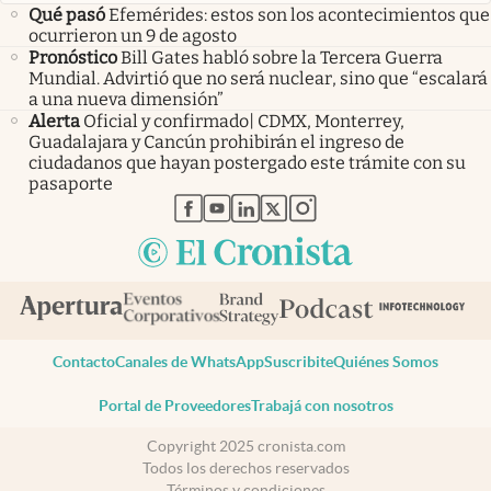
Qué pasó
Efemérides: estos son los acontecimientos que
ocurrieron un 9 de agosto
Pronóstico
Bill Gates habló sobre la Tercera Guerra
Mundial. Advirtió que no será nuclear, sino que “escalará
a una nueva dimensión”
Alerta
Oficial y confirmado| CDMX, Monterrey,
Guadalajara y Cancún prohibirán el ingreso de
ciudadanos que hayan postergado este trámite con su
pasaporte
abre en nueva pestaña
abre en nueva pestaña
abre en nueva pestaña
abre en nueva pestaña
abre en nueva pestaña
Contacto
Canales de WhatsApp
Suscribite
Quiénes Somos
Portal de Proveedores
Trabajá con nosotros
Copyright 2025 cronista.com
Todos los derechos reservados
Términos y condiciones