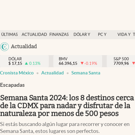
Últimas Noticias
ÚLTIMAS
ACTUALIDAD
FINANZAS
DÓLAR Y
PC Y
VIDA Y
Actualidad
NOTICIAS
Y
MERCADOS
CELULAR
ESTILO
Argentina
Actualidad
Finanzas y economía
ECONOMÍA
España
Dólar y mercados
DÓLAR
BMV
S&P 500
$
17,15
0.13
%
66.396,15
-0.19
%
México
7709,96
Internacionales
Cronista México
Actualidad
Semana Santa
USA
Opinión
Colombia
Escapadas
Uruguay
Brand Strategy
Semana Santa 2024: los 8 destinos cerca
Pc y celular
de la CDMX para nadar y disfrutar de la
naturaleza por menos de 500 pesos
Vida y estilo
Si estás buscando algún lugar para recorrer y conocer en
Tv
Semana Santa, estos lugares son perfectos.