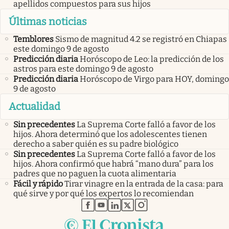
apellidos compuestos para sus hijos
Últimas noticias
Temblores
Sismo de magnitud 4.2 se registró en Chiapas
este domingo 9 de agosto
Predicción diaria
Horóscopo de Leo: la predicción de los
astros para este domingo 9 de agosto
Predicción diaria
Horóscopo de Virgo para HOY, domingo
9 de agosto
Actualidad
Sin precedentes
La Suprema Corte falló a favor de los
hijos. Ahora determinó que los adolescentes tienen
derecho a saber quién es su padre biológico
Sin precedentes
La Suprema Corte falló a favor de los
hijos. Ahora confirmó que habrá “mano dura” para los
padres que no paguen la cuota alimentaria
Fácil y rápido
Tirar vinagre en la entrada de la casa: para
qué sirve y por qué los expertos lo recomiendan
abre en nueva pestaña
abre en nueva pestaña
abre en nueva pestaña
abre en nueva pestaña
abre en nueva pestaña