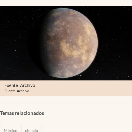
Clima
Espiritualidad
Mediakit
abre en nueva pestaña
México
Fuente: Archivo
Fuente: Archivo
Temas relacionados
México
ciencia