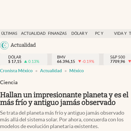
Últimas Noticias
ÚLTIMAS
ACTUALIDAD
FINANZAS
DÓLAR Y
PC Y
VIDA Y
Actualidad
NOTICIAS
Y
MERCADOS
CELULAR
ESTILO
Argentina
Actualidad
Finanzas y economía
ECONOMÍA
España
Dólar y mercados
DÓLAR
BMV
S&P 500
$
17,15
0.13
%
66.396,15
-0.19
%
México
7709,96
Internacionales
Cronista México
Actualidad
México
USA
Opinión
Colombia
Ciencia
Uruguay
Brand Strategy
Hallan un impresionante planeta y es el
Pc y celular
más frío y antiguo jamás observado
Vida y estilo
Se trata del planeta más frío y antiguo jamás observado
más allá del sistema solar. Por ahora, concuerda con los
Tv
modelos de evolución planetaria existentes.