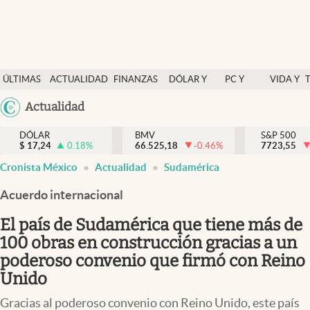
Últimas Noticias
ÚLTIMAS
ACTUALIDAD
FINANZAS
DÓLAR Y
PC Y
VIDA Y
Actualidad
NOTICIAS
Y
MERCADOS
CELULAR
ESTILO
Argentina
Actualidad
Finanzas y economía
ECONOMÍA
España
Dólar y mercados
DÓLAR
BMV
S&P 500
$
17,24
0.18
%
66.525,18
-0.46
%
México
7723,55
Internacionales
Cronista México
Actualidad
Sudamérica
USA
Opinión
Colombia
Acuerdo internacional
Uruguay
Brand Strategy
El país de Sudamérica que tiene más de
Pc y celular
100 obras en construcción gracias a un
poderoso convenio que firmó con Reino
Vida y estilo
Unido
Tv
Gracias al poderoso convenio con Reino Unido, este país