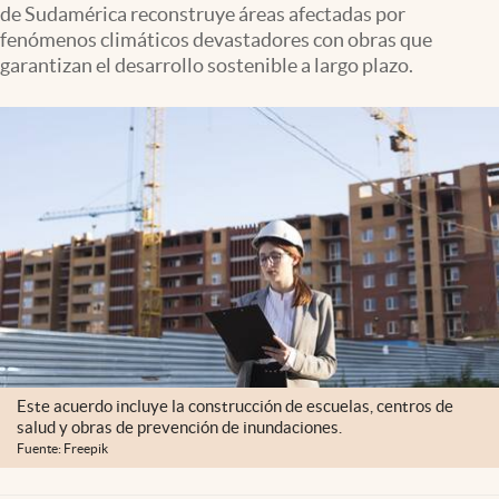
de Sudamérica reconstruye áreas afectadas por
Clima
fenómenos climáticos devastadores con obras que
Espiritualidad
garantizan el desarrollo sostenible a largo plazo.
Mediakit
abre en nueva pestaña
México
Este acuerdo incluye la construcción de escuelas, centros de
salud y obras de prevención de inundaciones.
Fuente: Freepik