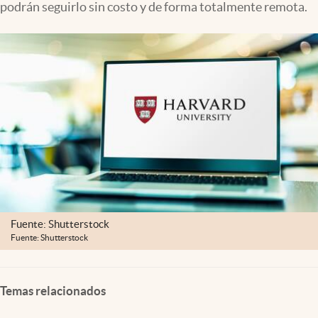
podrán seguirlo sin costo y de forma totalmente remota.
Clima
Espiritualidad
Mediakit
abre en nueva pestaña
México
Fuente: Shutterstock
Fuente: Shutterstock
Temas relacionados