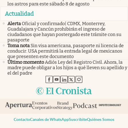
los astros para este sábado 8 de agosto
Actualidad
Alerta
Oficial y confirmado| CDMX, Monterrey,
Guadalajara y Cancún prohibirán el ingreso de
ciudadanos que hayan postergado este trámite con su
pasaporte
Toma nota
Sin visa americana, pasaporte ni licencia de
conducir. USA permitirá la entrada legal de mexicanos
que presenten este documento
Último momento
Adiós Ley del Registro Civil. Ahora, la
madre puede obligar a los hijos a qué lleven su apellido y
el del padre
abre en nueva pestaña
abre en nueva pestaña
abre en nueva pestaña
abre en nueva pestaña
abre en nueva pestaña
Contacto
Canales de WhatsApp
Suscribite
Quiénes Somos