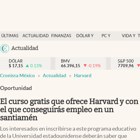
Últimas Noticias
ÚLTIMAS
ACTUALIDAD
FINANZAS
DÓLAR Y
PC Y
VIDA Y
Actualidad
NOTICIAS
Y
MERCADOS
CELULAR
ESTILO
Argentina
Actualidad
Finanzas y economía
ECONOMÍA
España
Dólar y mercados
DÓLAR
BMV
S&P 500
$
17,15
0.13
%
66.396,15
-0.19
%
México
7709,96
Internacionales
Cronista México
Actualidad
Harvard
USA
Opinión
Colombia
Oportunidad
Uruguay
Brand Strategy
El curso gratis que ofrece Harvard y con
Pc y celular
el que conseguirás empleo en un
santiamén
Vida y estilo
Los interesados en inscribirse a este programa educativo
Tv
de la Universidad estadounidense deberán saber que