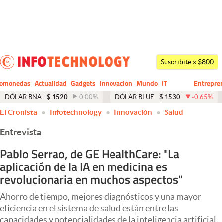
Últimas noticias
Dólar
Suscribite x $800
Members
tomonedas
Actualidad
Gadgets
Innovacion
Mundo
IT
Entrepre
CIO
Business
Economía y Política
DÓLAR BNA
$
1520
0.00
%
DÓLAR BLUE
$
1530
-0.65
%
abre en nueva pestaña
El Cronista
Infotechnology
Innovación
Salud
Finanzas y Mercados
Entrevista
Mercados Online
Pablo Serrao, de GE HealthCare: "La
Negocios
aplicación de la IA en medicina es
Columnistas
revolucionaria en muchos aspectos"
Otras secciones
Ahorro de tiempo, mejores diagnósticos y una mayor
eficiencia en el sistema de salud están entre las
Apertura
capacidades y potencialidades de la inteligencia artificial.