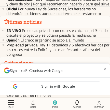
y clavo de olor | Por qué recomiendan hacerlo y para qué sirve
Oficial
Por nueva Ley de Sucesiones, los herederos no
obtendrán los bienes aunque lo determine el testamento
Últimas noticias
EN VIVO
Propiedad privada: con cruces y chicanas, el Senado
discute el proyecto y se votaría pasada la medianoche
Opinión
El crudo argentino se acopla al mundo
Propiedad privada
Hay 11 detenidos y 5 efectivos heridos por
los cruces entre la Policía y los manifestantes afuera del
Congreso
Cotizaciones
×
Sign in to El Cronista with Google
Mercado
Precio del DÓLAR HOY: así cerró la cotización de
este jueves 6 de agosto
Mercados
Dólar hoy y dólar blue hoy: cuál es la cotización del
jueves 6 de agosto minuto a minuto
Presión cambiaria
Récord de utilidades: empresas giraron al
exterior u$s 1891 millones
abre en nueva pestaña
abre en nueva pestaña
abre en nueva pestaña
abre en nueva pestaña
abre en nueva pestaña
Dolar
Inicio
Alertas
Ingresar
Menú