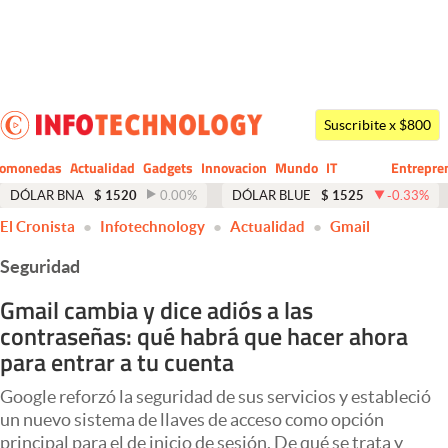
Últimas noticias
Dólar
Suscribite x $800
Members
tomonedas
Actualidad
Gadgets
Innovacion
Mundo
IT
Entrepre
CIO
Business
Economía y Política
DÓLAR BNA
$
1520
0.00
%
DÓLAR BLUE
$
1525
-0.33
%
El Cronista
Infotechnology
Actualidad
Gmail
Finanzas y Mercados
Seguridad
Mercados Online
Gmail cambia y dice adiós a las
Negocios
contraseñas: qué habrá que hacer ahora
Columnistas
para entrar a tu cuenta
Otras secciones
Google reforzó la seguridad de sus servicios y estableció
un nuevo sistema de llaves de acceso como opción
Apertura
principal para el de inicio de sesión. De qué se trata y