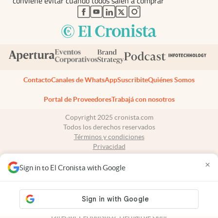
conviene evitar cuando todos salen a comprar
abre en nueva pestaña
abre en nueva pestaña
abre en nueva pestaña
abre en nueva pestaña
abre en nueva pestaña
Contacto
Canales de WhatsApp
Suscribite
Quiénes Somos
Portal de Proveedores
Trabajá con nosotros
Copyright 2025 cronista.com
Todos los derechos reservados
Términos y condiciones
Privacidad
Consentimiento
×
Tel:
+54 11 7078-3270
Sign in to El Cronista with Google
cronista.com
es propiedad de El Cronista Comercial S.A Registro de
propiedad intelectual: 56576959
N° de edición: 10.951 - 8 de agosto de 2026
Director Periodístico: Hernán de Goñi