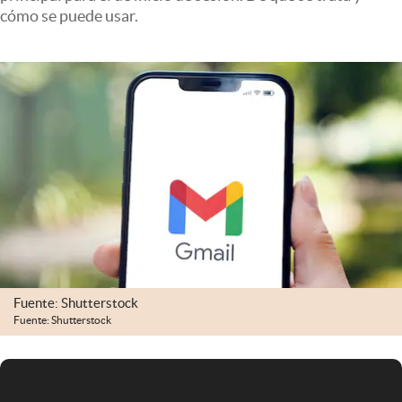
Infotechnology
cómo se puede usar.
Clase
Clima
Mundial 2026
Eventos Corporativos
El Cronista Studio
Mediakit
abre en nueva pestaña
Argentina
Fuente: Shutterstock
Fuente: Shutterstock