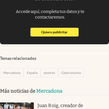
Accede aquí, completa tus datos y te
contactaremos.
abre en nueva pestaña
Quiero publicitar
Temas relacionados
Mercadona
España
postres
Gastronomia
Más noticias de
Mercadona
Juan Roig, creador de