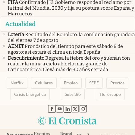
FIFA
Confirmado | El Gobierno responde al reclamo por
la final del Mundial 2030 y fija su postura sobre España y
Marruecos
Actualidad
Lotería
Resultado del Bonoloto: la combinación ganadora
del viernes 7 de agosto
AEMET
Pronóstico del tiempo para este sábado 8 de
agosto: así estará el clima en toda España
Descubrimiento
Regresa la fiebre del oro y sueñan con
reabrir la mina a cielo abierto más grande de
Latinoamérica. Llevá más de 30 años cerrada
Netflix
Celulares
Empleo
SEPE
Precios
Crisis Energetica
Subsidio
Horóscopo
abre en nueva pestaña
abre en nueva pestaña
abre en nueva pestaña
abre en nueva pestaña
abre en nueva pestaña