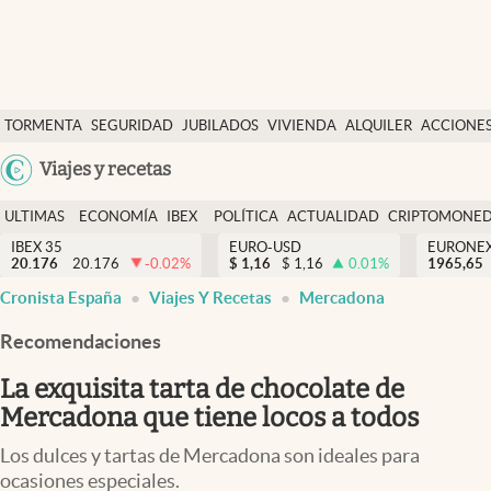
Últimas Noticias
TORMENTA
SEGURIDAD
JUBILADOS
VIVIENDA
ALQUILER
ACCIONE
Economía y finanzas
SOCIAL
Argentina
Viajes y recetas
Política
España
Actualidad
ULTIMAS
ECONOMÍA
IBEX
POLÍTICA
ACTUALIDAD
CRIPTOMONE
México
NOTICIAS
Y
Y
IBEX 35
EURO-USD
EURONE
Criptomonedas
20.176
20.176
-0.02
%
$
1,16
$
1,16
0.01
%
USA
1965,65
FINANZAS
EURO
Cronista España
Viajes Y Recetas
Mercadona
Colombia
España
Uruguay
Recomendaciones
La exquisita tarta de chocolate de
Mercadona que tiene locos a todos
Los dulces y tartas de Mercadona son ideales para
ocasiones especiales.