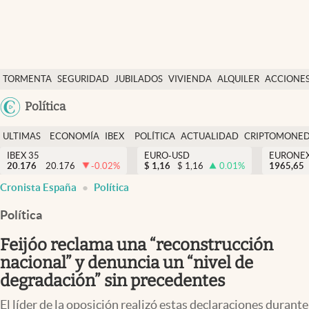
Últimas Noticias
TORMENTA
SEGURIDAD
JUBILADOS
VIVIENDA
ALQUILER
ACCIONE
Economía y finanzas
SOCIAL
Argentina
Política
Política
España
Actualidad
ULTIMAS
ECONOMÍA
IBEX
POLÍTICA
ACTUALIDAD
CRIPTOMONE
México
NOTICIAS
Y
Y
IBEX 35
EURO-USD
EURONE
Criptomonedas
20.176
20.176
-0.02
%
$
1,16
$
1,16
0.01
%
USA
1965,65
FINANZAS
EURO
Cronista España
Política
Colombia
España
Uruguay
Política
Feijóo reclama una “reconstrucción
nacional” y denuncia un “nivel de
degradación” sin precedentes
El líder de la oposición realizó estas declaraciones durante