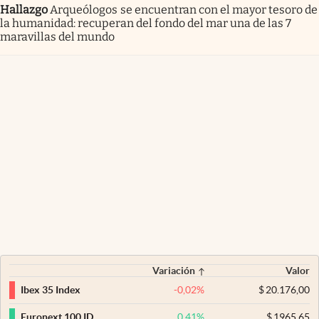
Hallazgo
Arqueólogos se encuentran con el mayor tesoro de
la humanidad: recuperan del fondo del mar una de las 7
maravillas del mundo
Variación
Valor
-0,02
%
$
20.176,00
Ibex 35 Index
0,41
%
$
1965,65
Euronext 100 ID