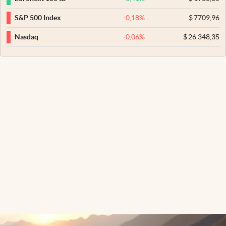
-0,18
%
$
7709,96
S&P 500 Index
-0,06
%
$
26.348,35
Nasdaq