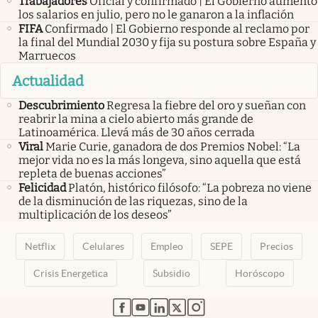
Trabajadores
Oficial y confirmado | El Gobierno aumentó
los salarios en julio, pero no le ganaron a la inflación
FIFA
Confirmado | El Gobierno responde al reclamo por
la final del Mundial 2030 y fija su postura sobre España y
Marruecos
Actualidad
Descubrimiento
Regresa la fiebre del oro y sueñan con
reabrir la mina a cielo abierto más grande de
Latinoamérica. Llevá más de 30 años cerrada
Viral
Marie Curie, ganadora de dos Premios Nobel: “La
mejor vida no es la más longeva, sino aquella que está
repleta de buenas acciones”
Felicidad
Platón, histórico filósofo: “La pobreza no viene
de la disminución de las riquezas, sino de la
multiplicación de los deseos”
Netflix
Celulares
Empleo
SEPE
Precios
Crisis Energetica
Subsidio
Horóscopo
abre en nueva pestaña
abre en nueva pestaña
abre en nueva pestaña
abre en nueva pestaña
abre en nueva pestaña