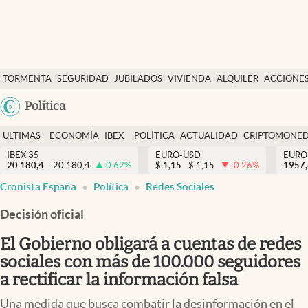
Últimas Noticias
TORMENTA
SEGURIDAD
JUBILADOS
VIVIENDA
ALQUILER
ACCIONE
Economía y finanzas
SOCIAL
Argentina
Política
Política
España
Actualidad
ULTIMAS
ECONOMÍA
IBEX
POLÍTICA
ACTUALIDAD
CRIPTOMONE
México
NOTICIAS
Y
Y
IBEX 35
EURO-USD
EURO
Criptomonedas
20.180,4
20.180,4
0.62
%
$
1,15
$
1,15
-0.26
%
USA
1957
FINANZAS
EURO
Cronista España
Política
Redes Sociales
Colombia
España
Uruguay
Decisión oficial
El Gobierno obligará a cuentas de redes
sociales con más de 100.000 seguidores
a rectificar la información falsa
Una medida que busca combatir la desinformación en el