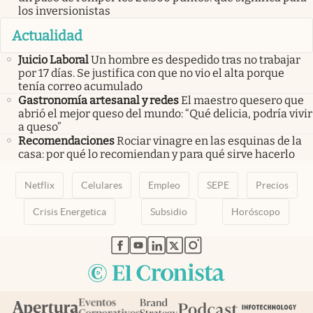
los inversionistas
Actualidad
Juicio Laboral
Un hombre es despedido tras no trabajar
por 17 días. Se justifica con que no vio el alta porque
tenía correo acumulado
Gastronomía artesanal y redes
El maestro quesero que
abrió el mejor queso del mundo: “Qué delicia, podría vivir
a queso”
Recomendaciones
Rociar vinagre en las esquinas de la
casa: por qué lo recomiendan y para qué sirve hacerlo
Netflix
Celulares
Empleo
SEPE
Precios
Crisis Energetica
Subsidio
Horóscopo
abre en nueva pestaña
abre en nueva pestaña
abre en nueva pestaña
abre en nueva pestaña
abre en nueva pestaña