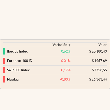
Variación
Valor
0,62
%
$
20.180,40
Ibex 35 Index
-0,01
%
$
1957,69
Euronext 100 ID
-0,17
%
$
7723,55
S&P 500 Index
-0,83
%
$
26.363,44
Nasdaq