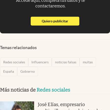
Accede aquí, completa tus datos y te
contactaremos.
abre en nueva pestaña
Quiero publicitar
Temas relacionados
Redes sociales
Influencers
noticias falsas
multas
España
Gobierno
Más noticias de
Redes sociales
José Elías, empresario