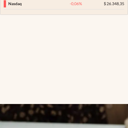
-0,06
%
$
26.348,35
Nasdaq