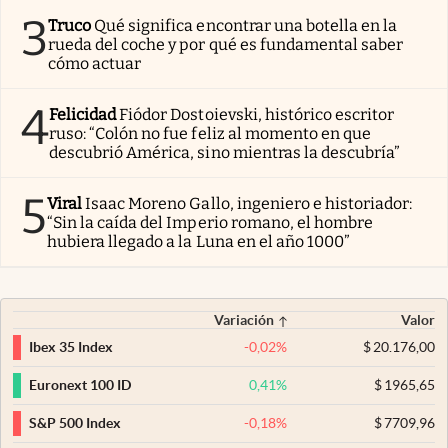
3
Truco
Qué significa encontrar una botella en la
rueda del coche y por qué es fundamental saber
cómo actuar
4
Felicidad
Fiódor Dostoievski, histórico escritor
ruso: “Colón no fue feliz al momento en que
descubrió América, sino mientras la descubría”
5
Viral
Isaac Moreno Gallo, ingeniero e historiador:
“Sin la caída del Imperio romano, el hombre
hubiera llegado a la Luna en el año 1000”
Variación
Valor
-0,02
%
$
20.176,00
Ibex 35 Index
0,41
%
$
1965,65
Euronext 100 ID
-0,18
%
$
7709,96
S&P 500 Index