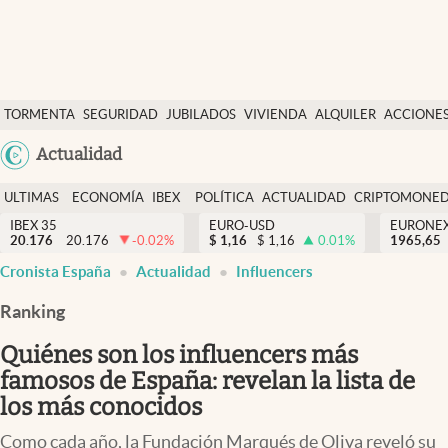
Últimas Noticias
TORMENTA
SEGURIDAD
JUBILADOS
VIVIENDA
ALQUILER
ACCIONE
Economía y finanzas
SOCIAL
Argentina
Actualidad
Política
España
Actualidad
ULTIMAS
ECONOMÍA
IBEX
POLÍTICA
ACTUALIDAD
CRIPTOMONE
México
NOTICIAS
Y
Y
IBEX 35
EURO-USD
EURONE
Criptomonedas
20.176
20.176
-0.02
%
$
1,16
$
1,16
0.01
%
USA
1965,65
FINANZAS
EURO
Cronista España
Actualidad
Influencers
Colombia
España
Uruguay
Ranking
Quiénes son los influencers más
famosos de España: revelan la lista de
los más conocidos
Como cada año, la Fundación Marqués de Oliva reveló su