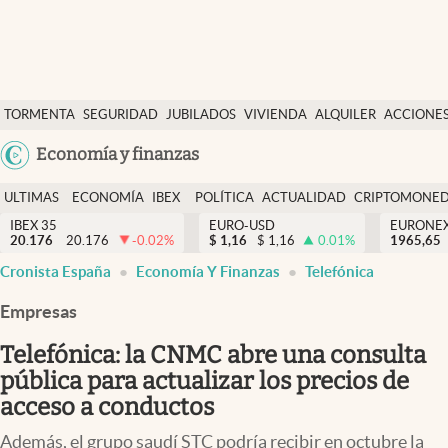
Últimas Noticias
TORMENTA
SEGURIDAD
JUBILADOS
VIVIENDA
ALQUILER
ACCIONE
Economía y finanzas
SOCIAL
Argentina
Economía y finanzas
Política
España
Actualidad
ULTIMAS
ECONOMÍA
IBEX
POLÍTICA
ACTUALIDAD
CRIPTOMONE
México
NOTICIAS
Y
Y
IBEX 35
EURO-USD
EURONE
Criptomonedas
20.176
20.176
-0.02
%
$
1,16
$
1,16
0.01
%
USA
1965,65
FINANZAS
EURO
Cronista España
Economía Y Finanzas
Telefónica
Colombia
España
Uruguay
Empresas
Telefónica: la CNMC abre una consulta
pública para actualizar los precios de
acceso a conductos
Además, el grupo saudí STC podría recibir en octubre la