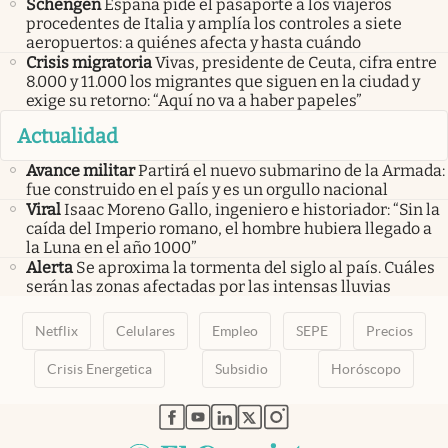
Schengen
España pide el pasaporte a los viajeros
procedentes de Italia y amplía los controles a siete
aeropuertos: a quiénes afecta y hasta cuándo
Crisis migratoria
Vivas, presidente de Ceuta, cifra entre
8.000 y 11.000 los migrantes que siguen en la ciudad y
exige su retorno: “Aquí no va a haber papeles”
Actualidad
Avance militar
Partirá el nuevo submarino de la Armada:
fue construido en el país y es un orgullo nacional
Viral
Isaac Moreno Gallo, ingeniero e historiador: “Sin la
caída del Imperio romano, el hombre hubiera llegado a
la Luna en el año 1000”
Alerta
Se aproxima la tormenta del siglo al país. Cuáles
serán las zonas afectadas por las intensas lluvias
Netflix
Celulares
Empleo
SEPE
Precios
Crisis Energetica
Subsidio
Horóscopo
abre en nueva pestaña
abre en nueva pestaña
abre en nueva pestaña
abre en nueva pestaña
abre en nueva pestaña