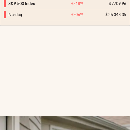
-0,18
%
$
7709,96
S&P 500 Index
-0,06
%
$
26.348,35
Nasdaq