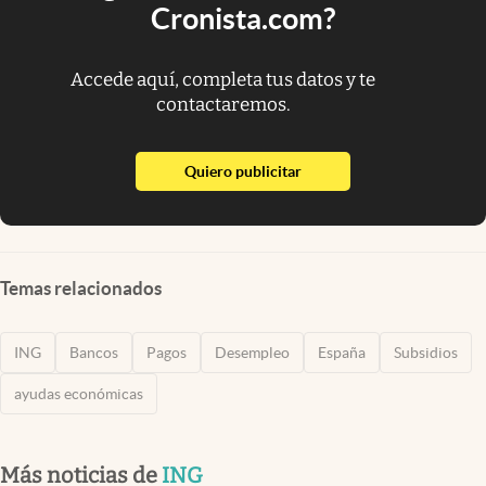
Cronista.com?
Accede aquí, completa tus datos y te
contactaremos.
abre en nueva pestaña
Quiero publicitar
Temas relacionados
ING
Bancos
Pagos
Desempleo
España
Subsidios
ayudas económicas
Más noticias de
ING