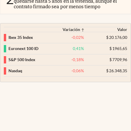
quedarse hasta 5 años en la vivienda, aunque el
contrato firmado sea por menos tiempo
Variación
Valor
-0,02
%
$
20.176,00
Ibex 35 Index
0,41
%
$
1965,65
Euronext 100 ID
-0,18
%
$
7709,96
S&P 500 Index
-0,06
%
$
26.348,35
Nasdaq