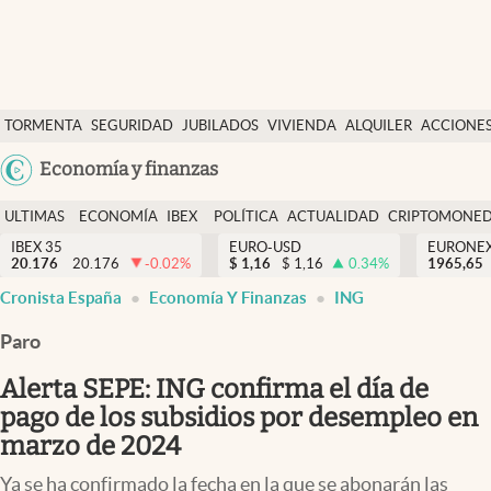
Últimas Noticias
TORMENTA
SEGURIDAD
JUBILADOS
VIVIENDA
ALQUILER
ACCIONE
Economía y finanzas
SOCIAL
Argentina
Economía y finanzas
Política
España
Actualidad
ULTIMAS
ECONOMÍA
IBEX
POLÍTICA
ACTUALIDAD
CRIPTOMONE
México
NOTICIAS
Y
Y
IBEX 35
EURO-USD
EURONE
Criptomonedas
20.176
20.176
-0.02
%
$
1,16
$
1,16
0.34
%
USA
1965,65
FINANZAS
EURO
Cronista España
Economía Y Finanzas
ING
Colombia
España
Uruguay
Paro
Alerta SEPE: ING confirma el día de
pago de los subsidios por desempleo en
marzo de 2024
Ya se ha confirmado la fecha en la que se abonarán las