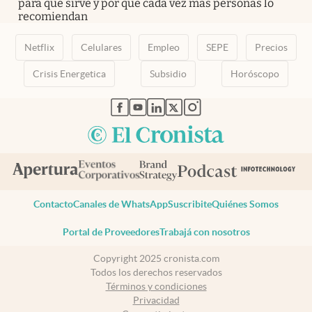
para qué sirve y por qué cada vez más personas lo
recomiendan
Netflix
Celulares
Empleo
SEPE
Precios
Crisis Energetica
Subsidio
Horóscopo
abre en nueva pestaña
abre en nueva pestaña
abre en nueva pestaña
abre en nueva pestaña
abre en nueva pestaña
Contacto
Canales de WhatsApp
Suscribite
Quiénes Somos
Portal de Proveedores
Trabajá con nosotros
Copyright 2025 cronista.com
Todos los derechos reservados
Términos y condiciones
Privacidad