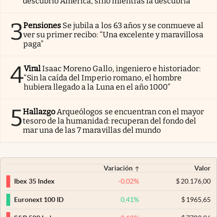
descubrió América, sino mientras la descubría”
3
Pensiones
Se jubila a los 63 años y se conmueve al
ver su primer recibo: “Una excelente y maravillosa
paga”
4
Viral
Isaac Moreno Gallo, ingeniero e historiador:
“Sin la caída del Imperio romano, el hombre
hubiera llegado a la Luna en el año 1000”
5
Hallazgo
Arqueólogos se encuentran con el mayor
tesoro de la humanidad: recuperan del fondo del
mar una de las 7 maravillas del mundo
Variación
Valor
-0,02
%
$
20.176,00
Ibex 35 Index
0,41
%
$
1965,65
Euronext 100 ID