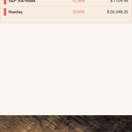
-0,18
%
$
7709,96
S&P 500 Index
-0,06
%
$
26.348,35
Nasdaq