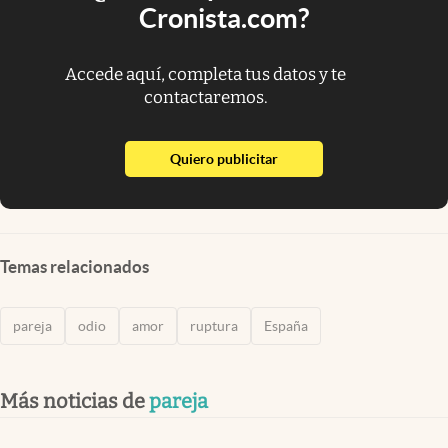
Cronista.com?
Accede aquí, completa tus datos y te
contactaremos.
abre en nueva pestaña
Quiero publicitar
Temas relacionados
pareja
odio
amor
ruptura
España
Más noticias de
pareja