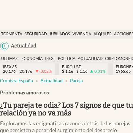
Últimas Noticias
TORMENTA
SEGURIDAD
JUBILADOS
VIVIENDA
ALQUILER
ACCIONE
Economía y finanzas
SOCIAL
Argentina
Actualidad
Política
España
Actualidad
ULTIMAS
ECONOMÍA
IBEX
POLÍTICA
ACTUALIDAD
CRIPTOMONE
México
NOTICIAS
Y
Y
IBEX 35
EURO-USD
EURONE
Criptomonedas
20.176
20.176
-0.02
%
$
1,16
$
1,16
0.01
%
USA
1965,65
FINANZAS
EURO
Cronista España
Actualidad
Pareja
Colombia
España
Uruguay
Problemas amorosos
¿Tu pareja te odia? Los 7 signos de que tu
relación ya no va más
Exploramos las enigmáticas razones detrás de las parejas
que persisten a pesar del surgimiento del desprecio