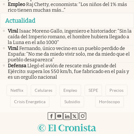
Empleo
Raj Chetty, economista: “Los niños del 1% más
rico tienen muchas más...”
Actualidad
Viral
Isaac Moreno Gallo, ingeniero e historiador: “Sin la
caída del Imperio romano, el hombre hubiera llegado a
la Luna en el año 1000”
Viral
Fernando, único vecino en un pueblo perdido de
España: “No me da miedo vivir solo, me da miedo que el
pueblo desaparezca”
Defensa
Llegó el avión de rescate más grande del
Ejército: supera los 550 km/h, fue fabricado en el país y
es un orgullo nacional
Netflix
Celulares
Empleo
SEPE
Precios
Crisis Energetica
Subsidio
Horóscopo
abre en nueva pestaña
abre en nueva pestaña
abre en nueva pestaña
abre en nueva pestaña
abre en nueva pestaña