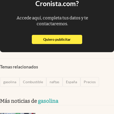
Cronista.com?
Accede aquí, completa tus datos y te
contactaremos.
abre en nueva pestaña
Quiero publicitar
Temas relacionados
gasolina
Combustible
naftas
España
Precios
Más noticias de
gasolina