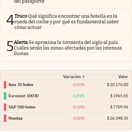
del pasaporte
4
Truco
Qué significa encontrar una botella en la
rueda del coche y por qué es fundamental saber
cómo actuar
5
Alerta
Se aproxima la tormenta del siglo al país.
Cuáles serán las zonas afectadas por las intensas
lluvias
Variación
Valor
-0,02
%
$
20.176,00
Ibex 35 Index
0,41
%
$
1965,65
Euronext 100 ID
-0,18
%
$
7709,96
S&P 500 Index
-0,06
%
$
26.348,35
Nasdaq