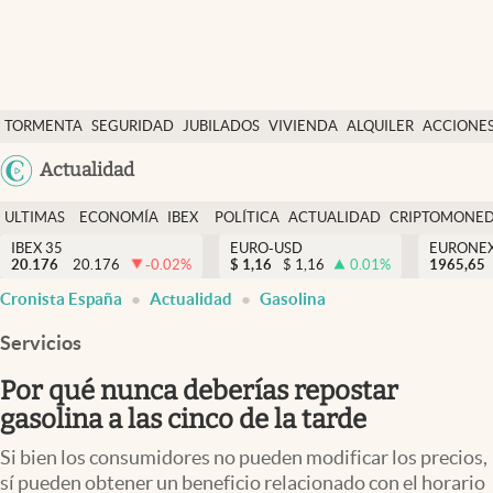
Últimas Noticias
TORMENTA
SEGURIDAD
JUBILADOS
VIVIENDA
ALQUILER
ACCIONE
Economía y finanzas
SOCIAL
Argentina
Actualidad
Política
España
Actualidad
ULTIMAS
ECONOMÍA
IBEX
POLÍTICA
ACTUALIDAD
CRIPTOMONE
México
NOTICIAS
Y
Y
IBEX 35
EURO-USD
EURONE
Criptomonedas
20.176
20.176
-0.02
%
$
1,16
$
1,16
0.01
%
USA
1965,65
FINANZAS
EURO
Cronista España
Actualidad
Gasolina
Colombia
España
Uruguay
Servicios
Por qué nunca deberías repostar
gasolina a las cinco de la tarde
Si bien los consumidores no pueden modificar los precios,
sí pueden obtener un beneficio relacionado con el horario