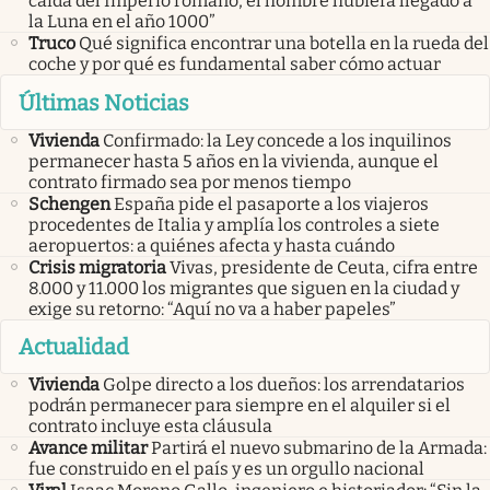
caída del Imperio romano, el hombre hubiera llegado a
la Luna en el año 1000”
Truco
Qué significa encontrar una botella en la rueda del
coche y por qué es fundamental saber cómo actuar
Últimas Noticias
Vivienda
Confirmado: la Ley concede a los inquilinos
permanecer hasta 5 años en la vivienda, aunque el
contrato firmado sea por menos tiempo
Schengen
España pide el pasaporte a los viajeros
procedentes de Italia y amplía los controles a siete
aeropuertos: a quiénes afecta y hasta cuándo
Crisis migratoria
Vivas, presidente de Ceuta, cifra entre
8.000 y 11.000 los migrantes que siguen en la ciudad y
exige su retorno: “Aquí no va a haber papeles”
Actualidad
Vivienda
Golpe directo a los dueños: los arrendatarios
podrán permanecer para siempre en el alquiler si el
contrato incluye esta cláusula
Avance militar
Partirá el nuevo submarino de la Armada:
fue construido en el país y es un orgullo nacional