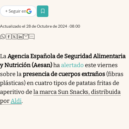
+
Seguir
en
abre en nueva pestaña
Actualizado el
28 de Octubre de 2024
08:00
abre en nueva pestaña
abre en nueva pestaña
abre en nueva pestaña
abre en nueva pestaña
La
Agencia Española de Seguridad Alimentaria
y Nutrición (Aesan)
ha
alertado
este viernes
sobre la
presencia de cuerpos extraños
(fibras
plásticas) en cuatro tipos de patatas fritas de
aperitivo de
la marca Sun Snacks, distribuida
por
Aldi
.