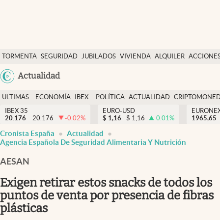
Últimas Noticias
TORMENTA
SEGURIDAD
JUBILADOS
VIVIENDA
ALQUILER
ACCIONE
Economía y finanzas
SOCIAL
Argentina
Actualidad
Política
España
Actualidad
ULTIMAS
ECONOMÍA
IBEX
POLÍTICA
ACTUALIDAD
CRIPTOMONE
México
NOTICIAS
Y
Y
IBEX 35
EURO-USD
EURONE
Criptomonedas
20.176
20.176
-0.02
%
$
1,16
$
1,16
0.01
%
USA
1965,65
FINANZAS
EURO
abre en nueva pestaña
abre en nueva pestaña
abre en nueva pestaña
Cronista España
Actualidad
Colombia
España
Agencia Española De Seguridad Alimentaria Y Nutrición
Uruguay
AESAN
Exigen retirar estos snacks de todos los
puntos de venta por presencia de fibras
plásticas