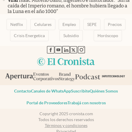
Viral
Isaac Moreno Gallo, ingeniero e historiador: “Sin la
caída del Imperio romano, el hombre hubiera llegado a
la Luna en el año 1000”
Netflix
Celulares
Empleo
SEPE
Precios
Crisis Energetica
Subsidio
Horóscopo
abre en nueva pestaña
abre en nueva pestaña
abre en nueva pestaña
abre en nueva pestaña
abre en nueva pestaña
Contacto
Canales de WhatsApp
Suscribite
Quiénes Somos
Portal de Proveedores
Trabajá con nosotros
Copyright 2025 cronista.com
Todos los derechos reservados
Términos y condiciones
Privacidad