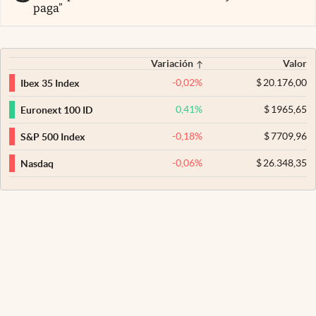
paga”
Variación
Valor
-0,02
%
$
20.176,00
Ibex 35 Index
0,41
%
$
1965,65
Euronext 100 ID
-0,18
%
$
7709,96
S&P 500 Index
-0,06
%
$
26.348,35
Nasdaq