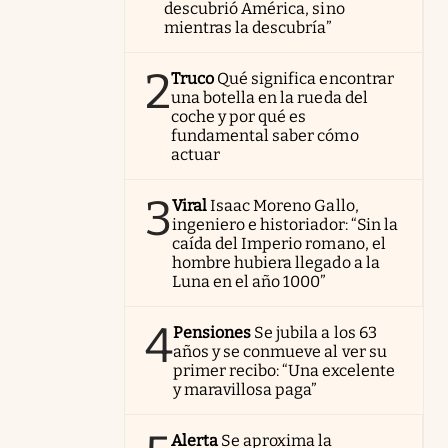
descubrió América, sino
mientras la descubría”
2
Truco
Qué significa encontrar
una botella en la rueda del
coche y por qué es
fundamental saber cómo
actuar
3
Viral
Isaac Moreno Gallo,
ingeniero e historiador: “Sin la
caída del Imperio romano, el
hombre hubiera llegado a la
Luna en el año 1000”
4
Pensiones
Se jubila a los 63
años y se conmueve al ver su
primer recibo: “Una excelente
y maravillosa paga”
Alerta
Se aproxima la