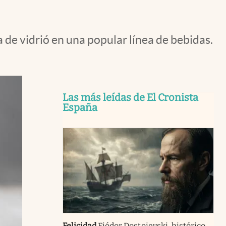
de vidrió en una popular línea de bebidas.
Las más leídas de El Cronista
España
Felicidad
Fiódor Dostoievski, histórico