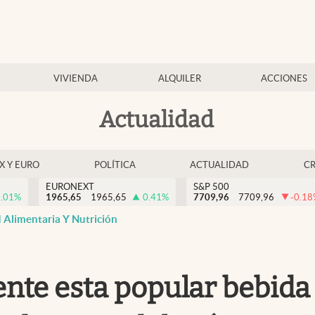
VIVIENDA
ALQUILER
ACCIONES
Actualidad
EX Y EURO
POLÍTICA
ACTUALIDAD
C
EURONEXT
S&P 500
.01
%
1965,65
1965,65
0.41
%
7709,96
7709,96
-0.18
 Alimentaria Y Nutrición
ente esta popular bebida 