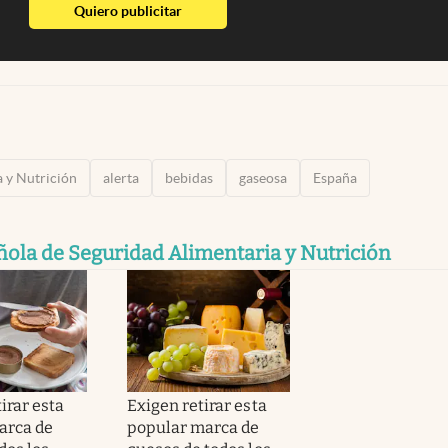
abre en nueva pestaña
Quiero publicitar
 y Nutrición
alerta
bebidas
gaseosa
España
ola de Seguridad Alimentaria y Nutrición
irar esta
Exigen retirar esta
arca de
popular marca de