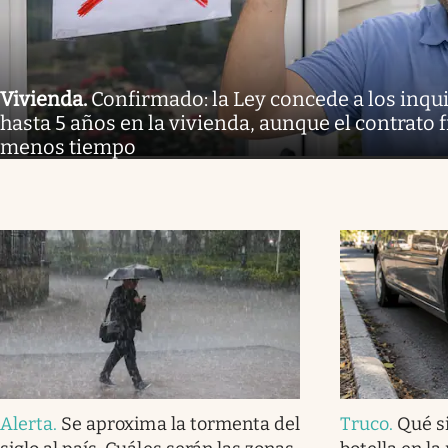
Vivienda
.
Confirmado: la Ley concede a los inq
hasta 5 años en la vivienda, aunque el contrato 
menos tiempo
Alerta
.
Se aproxima la tormenta del
Truco
.
Qué s