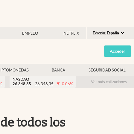
Edición:
España
EMPLEO
NETFLIX
Argentina
Acceder
España
México
RIPTOMONEDAS
BANCA
SEGURIDAD SOCIAL
USA
NASDAQ
Colombia
Ver más cotizaciones
%
26.348,35
26.348,35
-0.06
%
Uruguay
de todos los