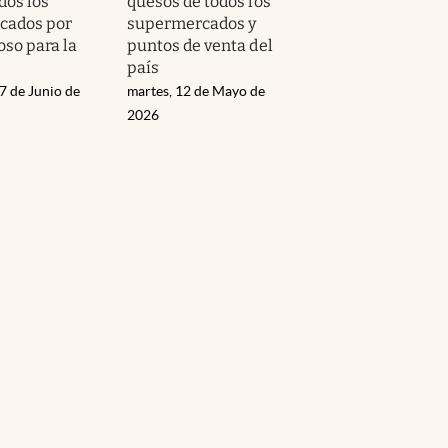
dos los
quesos de todos los
cados por
supermercados y
oso para la
puntos de venta del
país
7 de Junio de
martes, 12 de Mayo de
2026