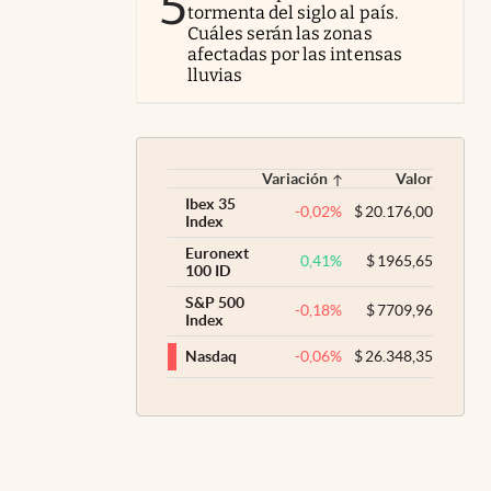
5
tormenta del siglo al país.
Cuáles serán las zonas
afectadas por las intensas
lluvias
Variación
Valor
Ibex 35
-0,02
%
$
20.176,00
Index
Euronext
0,41
%
$
1965,65
100 ID
S&P 500
-0,18
%
$
7709,96
Index
-0,06
%
$
26.348,35
Nasdaq