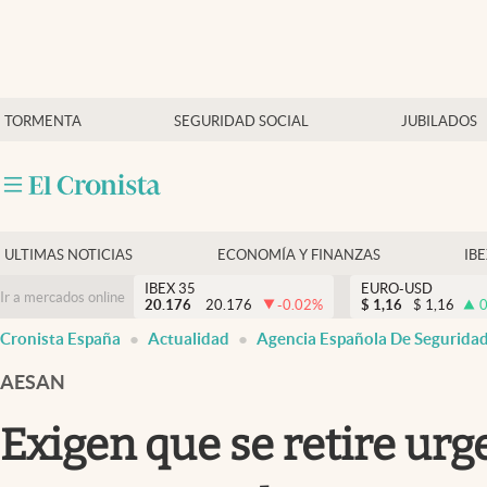
Últimas Noticias
TORMENTA
SEGURIDAD SOCIAL
JUBILADOS
Economía y finanzas
Política
Actualidad
Criptomonedas
ULTIMAS NOTICIAS
ECONOMÍA Y FINANZAS
IB
IBEX 35
EURO-USD
Ir a mercados online
20.176
20.176
-0.02
%
$
1,16
$
1,16
0
Cronista España
Actualidad
Agencia Española De Seguridad
AESAN
Exigen que se retire urg