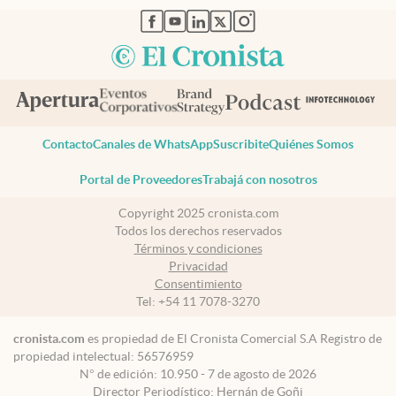
abre en nueva pestaña
abre en nueva pestaña
abre en nueva pestaña
abre en nueva pestaña
abre en nueva pestaña
Contacto
Canales de WhatsApp
Suscribite
Quiénes Somos
Portal de Proveedores
Trabajá con nosotros
Copyright 2025 cronista.com
Todos los derechos reservados
Términos y condiciones
Privacidad
Consentimiento
Tel:
+54 11 7078-3270
cronista.com
es propiedad de El Cronista Comercial S.A Registro de
propiedad intelectual: 56576959
N° de edición: 10.950 - 7 de agosto de 2026
Director Periodístico: Hernán de Goñi