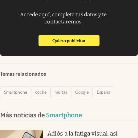
Accede aquí, completa tus datos y te
contactaremos.
abre en nueva pestaña
Quiero publicitar
Temas relacionados
Smartphone
coche
multas
Google
España
Más noticias de
Smartphone
Adiós a la fatiga visual: así