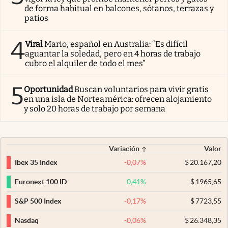
de forma habitual en balcones, sótanos, terrazas y
patios
4
Viral
Mario, español en Australia: “Es difícil
aguantar la soledad, pero en 4 horas de trabajo
cubro el alquiler de todo el mes”
5
Oportunidad
Buscan voluntarios para vivir gratis
en una isla de Norteamérica: ofrecen alojamiento
y solo 20 horas de trabajo por semana
Variación
Valor
-0,07
%
$
20.167,20
Ibex 35 Index
0,41
%
$
1965,65
Euronext 100 ID
-0,17
%
$
7723,55
S&P 500 Index
-0,06
%
$
26.348,35
Nasdaq