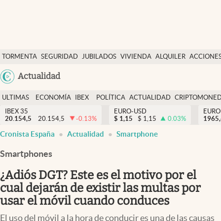
Últimas Noticias
TORMENTA
SEGURIDAD
JUBILADOS
VIVIENDA
ALQUILER
ACCIONE
Economía y finanzas
SOCIAL
Argentina
Actualidad
Política
España
Actualidad
ULTIMAS
ECONOMÍA
IBEX
POLÍTICA
ACTUALIDAD
CRIPTOMONE
México
NOTICIAS
Y
Y
IBEX 35
EURO-USD
EURO
Criptomonedas
20.154,5
20.154,5
-0.13
%
$
1,15
$
1,15
0.03
%
USA
1965
FINANZAS
EURO
Cronista España
Actualidad
Smartphone
Colombia
España
Uruguay
Smartphones
¿Adiós DGT? Este es el motivo por el
cual dejarán de existir las multas por
usar el móvil cuando conduces
El uso del móvil a la hora de conducir es una de las causas