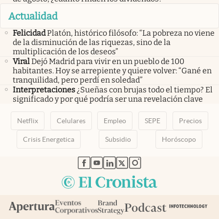
Actualidad
Felicidad
Platón, histórico filósofo: “La pobreza no viene
de la disminución de las riquezas, sino de la
multiplicación de los deseos”
Viral
Dejó Madrid para vivir en un pueblo de 100
habitantes. Hoy se arrepiente y quiere volver: “Gané en
tranquilidad, pero perdí en soledad”
Interpretaciones
¿Sueñas con brujas todo el tiempo? El
significado y por qué podría ser una revelación clave
Netflix
Celulares
Empleo
SEPE
Precios
Crisis Energetica
Subsidio
Horóscopo
abre en nueva pestaña
abre en nueva pestaña
abre en nueva pestaña
abre en nueva pestaña
abre en nueva pestaña