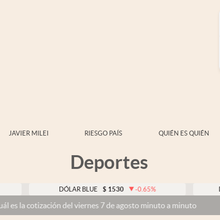
JAVIER MILEI
RIESGO PAÍS
QUIÉN ES QUIÉN
Deportes
DÓLAR BLUE
$
1530
-0.65
%
DÓLAR TA
ación del viernes 7 de agosto minuto a minuto