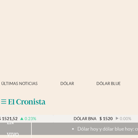
Últimas noticias
Dólar
Members
Economía y Política
Finanzas y Mercados
Mercados Online
ÚLTIMAS NOTICIAS
DÓLAR
DÓLAR BLUE
Negocios
Columnistas
Otras secciones
0.23
%
DÓLAR BNA
$
1520
0.00
%
EN
Dólar hoy y dólar blue hoy: cuál es la cotiz
Apertura
VIVO