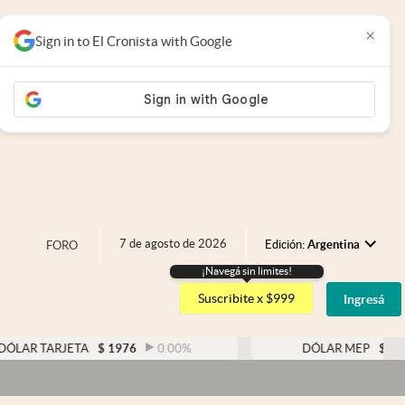
×
Sign in to El Cronista with Google
7 de agosto de 2026
Edición:
Argentina
FORO
¡Navegá sin limites!
Argentina
Suscribite x $999
Ingresá
España
México
RJETA
$
1976
0.00
%
DÓLAR MEP
$
1521,52
0
USA
Colombia