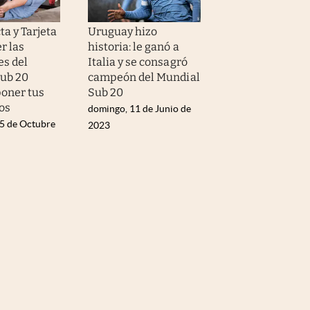
ta y Tarjeta
Uruguay hizo
er las
historia: le ganó a
es del
Italia y se consagró
ub 20
campeón del Mundial
oner tus
Sub 20
os
domingo, 11 de Junio de
15 de Octubre
2023