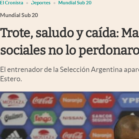
El Cronista
Deportes
Mundial Sub 20
Infotechnology
Mundial Sub 20
Clase
Clima
Trote, saludo y caída: M
Mundial 2026
sociales no lo perdonar
Eventos Corporativos
El Cronista Studio
El entrenador de la Selección Argentina apare
Mediakit
Estero.
abre en nueva pestaña