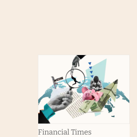
abre en nuev
Financial Times