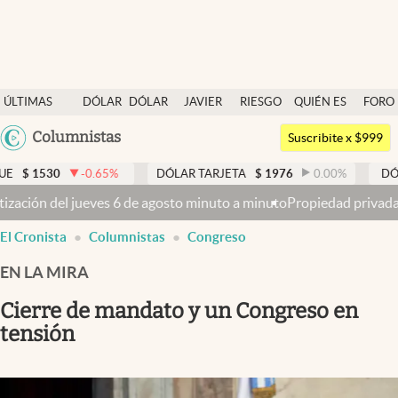
Últimas noticias
ÚLTIMAS
DÓLAR
DÓLAR
JAVIER
RIESGO
QUIÉN ES
FORO
Dólar
NOTICIAS
BLUE
MILEI
PAÍS
QUIÉN
Argentina
Columnistas
Members
Suscribite x $999
España
Economía y Política
-0.65
%
DÓLAR TARJETA
$
1976
0.00
%
DÓLAR MEP
$
15
México
o minuto a minuto
Propiedad privada: con cruces y chicanas, el Sen
Finanzas y Mercados
USA
El Cronista
Columnistas
Congreso
Mercados Online
Colombia
Uruguay
EN LA MIRA
Negocios
Cierre de mandato y un Congreso en
Columnistas
tensión
Otras secciones
Apertura