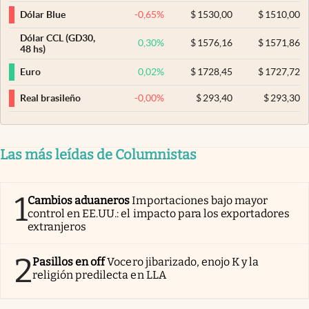
-0,65
%
$
1530,00
$
1510,00
Dólar Blue
Dólar CCL (GD30,
0,30
%
$
1576,16
$
1571,86
48 hs)
0,02
%
$
1728,45
$
1727,72
Euro
-0,00
%
$
293,40
$
293,30
Real brasileño
Las más leídas de Columnistas
1
Cambios aduaneros
Importaciones bajo mayor
control en EE.UU.: el impacto para los exportadores
extranjeros
2
Pasillos en off
Vocero jibarizado, enojo K y la
religión predilecta en LLA