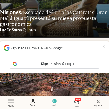
Misiones
.
Escapada de lujo a las Cataratas: Gran
Meliá Iguazú presentó su nueva propuesta
gastronómica
Luz De Sousa Quintas
×
Sign in to El Cronista with Google
Dolar
Inicio
Ingresar
Menú
Foro