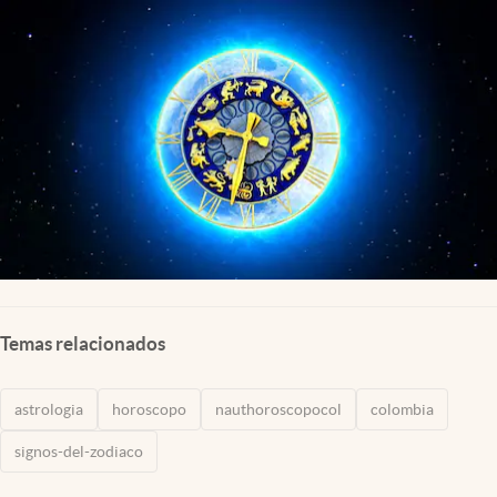
Temas relacionados
astrologia
horoscopo
nauthoroscopocol
colombia
signos-del-zodiaco