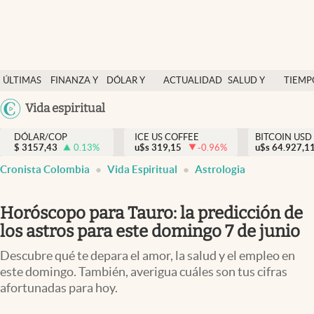
Finanzas y economía
ÚLTIMAS
FINANZA Y
DÓLAR Y
ACTUALIDAD
SALUD Y
TIEMP
Salud y nutrición
NOTICIAS
ECONOMÍA
MERCADOS
NUTRICIÓN
LIBRE
Argentina
Vida espiritual
Vida espiritual
España
Actualidad
DÓLAR/COP
ICE US COFFEE
BITCOIN USD
$
3157,43
0.13
%
u$s
319,15
-0.96
%
u$s
México
64.927,1
Tiempo libre
Cronista Colombia
Vida Espiritual
Astrologia
USA
Dólar y mercados
Colombia
Horóscopo para Tauro: la predicción de
Uruguay
Curiosidades
los astros para este domingo 7 de junio
Colombia
Descubre qué te depara el amor, la salud y el empleo en
este domingo. También, averigua cuáles son tus cifras
afortunadas para hoy.