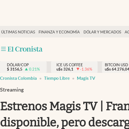
Finanzas y economía
ÚLTIMAS NOTICIAS
FINANZA Y ECONOMÍA
DÓLAR Y MERCADOS
A
Salud y nutrición
Vida espiritual
Actualidad
DÓLAR/COP
ICE US COFFEE
BITCOIN USD
Tiempo libre
$
3156,5
0.21
%
u$s
326,1
-1.36
%
u$s
64.276,0
Dólar y mercados
Cronista Colombia
Tiempo Libre
Magis TV
Curiosidades
Streaming
Estrenos Magis TV | Fran
disponible, pero descar