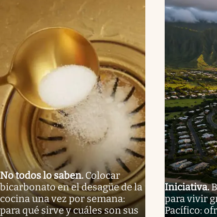
No todos lo saben
.
Colocar
bicarbonato en el desagüe de la
Iniciativa
.
B
cocina una vez por semana:
para vivir g
para qué sirve y cuáles son sus
Pacífico: o