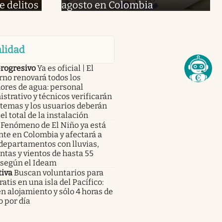
e delitos
agosto en Colombia
lidad
progresivo
Ya es oficial | El
no renovará todos los
ores de agua: personal
strativo y técnicos verificarán
stemas y los usuarios deberán
el total de la instalación
Fenómeno de El Niño ya está
te en Colombia y afectará a
departamentos con lluvias,
tas y vientos de hasta 55
 según el Ideam
tiva
Buscan voluntarios para
gratis en una isla del Pacífico:
n alojamiento y sólo 4 horas de
o por día