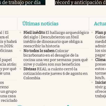
s de trabajo por día
récord y anticipación d
Últimas noticias
Actua
l | El
Fósil inédito
El hallazgo arqueológico
Plan 
ra el
del siglo | Descubrieron un fósil
Gobier
ís y habrá
inédito de dinosaurio que obliga a
medid
en 2026:
reescribir la historia
admini
oficinas
los si
No todos lo saben
Colocar
pagar 
bicarbonato en el desagüe de la
l papel
cocina una vez por semana: para qué
Clima
cia atrás:
sirve y cuáles son sus beneficios
presen
 y por qué
estos 
Divisas
REAL: a cuánto cerró la
de una
tormen
cotización este jueves 6 de agosto en
km/h,
Colombia
los
Inicia
rreno
vivir 
 un grupo
ofrece
 una casa
trabaj
 reciclado