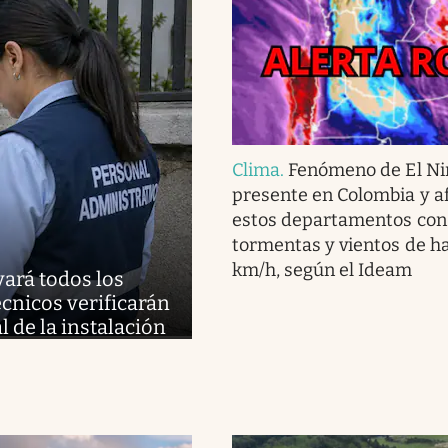
Clima
.
Fenómeno de El Ni
presente en Colombia y af
estos departamentos con 
tormentas y vientos de h
km/h, según el Ideam
vará todos los
cnicos verificarán
l de la instalación