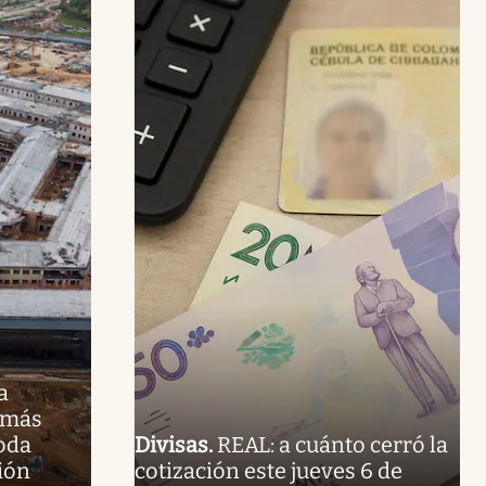
a
 más
oda
Divisas
.
REAL: a cuánto cerró la
ión
cotización este jueves 6 de