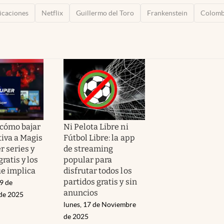
icaciones
Netflix
Guillermo del Toro
Frankenstein
Colomb
 cómo bajar
Ni Pelota Libre ni
tiva a Magis
Fútbol Libre: la app
r series y
de streaming
gratis y los
popular para
ue implica
disfrutar todos los
partidos gratis y sin
9 de
anuncios
de 2025
lunes, 17 de Noviembre
de 2025