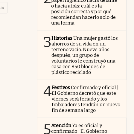
papel higiénico hacia delante
o hacia atrás: cuál es la
ia
posición correcta y por qué
recomiendan hacerlo solo de
una forma
3
Historias
Una mujer gastó los
ahorros de su vida en un
terreno vacío. Nueve años
después, un grupo de
voluntarios le construyó una
casa con 850 bloques de
plástico reciclado
4
Festivos
Confirmado y oficial |
El Gobierno decretó que este
viernes será feriado y los
trabajadores tendrán un nuevo
fin de semana largo
5
Atención
Ya es oficial y
confirmado | El Gobierno