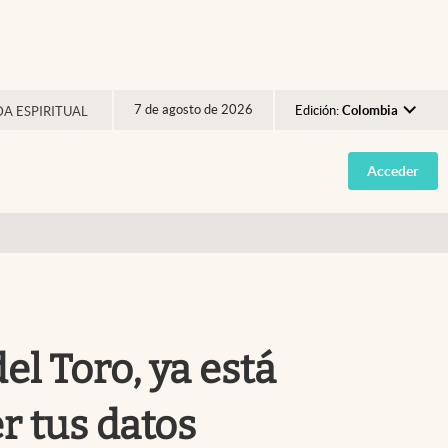
7 de agosto de 2026
Edición:
Colombia
DA ESPIRITUAL
Argentina
Acceder
España
México
USA
Colombia
Uruguay
el Toro, ya está
r tus datos