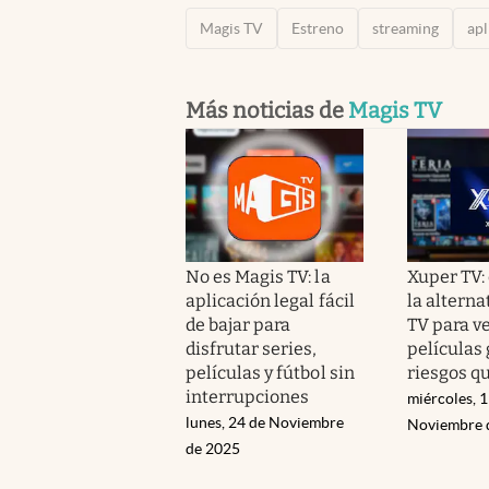
Magis TV
Estreno
streaming
apl
Más noticias de
Magis TV
No es Magis TV: la
Xuper TV:
aplicación legal fácil
la alterna
de bajar para
TV para ve
disfrutar series,
películas 
películas y fútbol sin
riesgos q
interrupciones
miércoles, 1
lunes, 24 de Noviembre
Noviembre 
de 2025