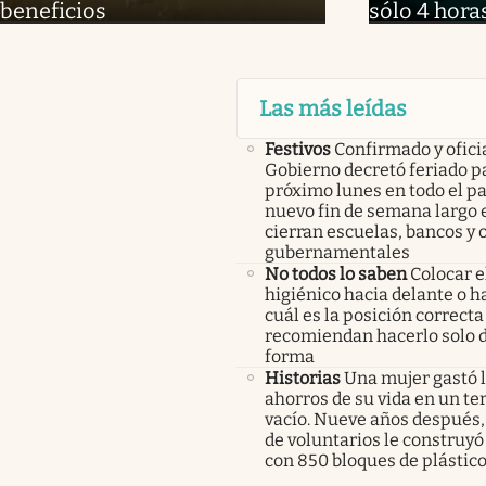
beneficios
sólo 4 hora
Las más leídas
Festivos
Confirmado y oficia
Gobierno decretó feriado pa
próximo lunes en todo el pa
nuevo fin de semana largo 
cierran escuelas, bancos y 
gubernamentales
No todos lo saben
Colocar e
higiénico hacia delante o ha
cuál es la posición correcta
recomiendan hacerlo solo 
forma
Historias
Una mujer gastó 
ahorros de su vida en un te
vacío. Nueve años después,
de voluntarios le construyó
con 850 bloques de plástico