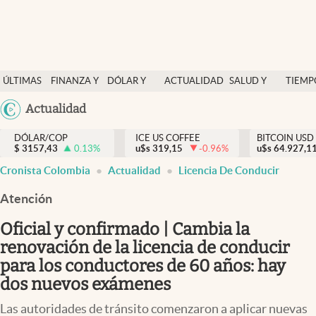
Finanzas y economía
ÚLTIMAS
FINANZA Y
DÓLAR Y
ACTUALIDAD
SALUD Y
TIEMP
Salud y nutrición
NOTICIAS
ECONOMÍA
MERCADOS
NUTRICIÓN
LIBRE
Argentina
Actualidad
Vida espiritual
España
Actualidad
DÓLAR/COP
ICE US COFFEE
BITCOIN USD
$
3157,43
0.13
%
u$s
319,15
-0.96
%
u$s
México
64.927,1
Tiempo libre
Cronista Colombia
Actualidad
Licencia De Conducir
USA
Dólar y mercados
Colombia
Atención
Uruguay
Curiosidades
Oficial y confirmado | Cambia la
renovación de la licencia de conducir
Colombia
para los conductores de 60 años: hay
dos nuevos exámenes
Las autoridades de tránsito comenzaron a aplicar nuevas