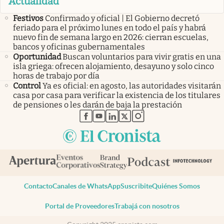
Actualidad
Festivos
Confirmado y oficial | El Gobierno decretó
feriado para el próximo lunes en todo el país y habrá
nuevo fin de semana largo en 2026: cierran escuelas,
bancos y oficinas gubernamentales
Oportunidad
Buscan voluntarios para vivir gratis en una
isla griega: ofrecen alojamiento, desayuno y solo cinco
horas de trabajo por día
Control
Ya es oficial: en agosto, las autoridades visitarán
casa por casa para verificar la existencia de los titulares
de pensiones o les darán de baja la prestación
abre en nueva pestaña
abre en nueva pestaña
abre en nueva pestaña
abre en nueva pestaña
abre en nueva pestaña
Contacto
Canales de WhatsApp
Suscribite
Quiénes Somos
Portal de Proveedores
Trabajá con nosotros