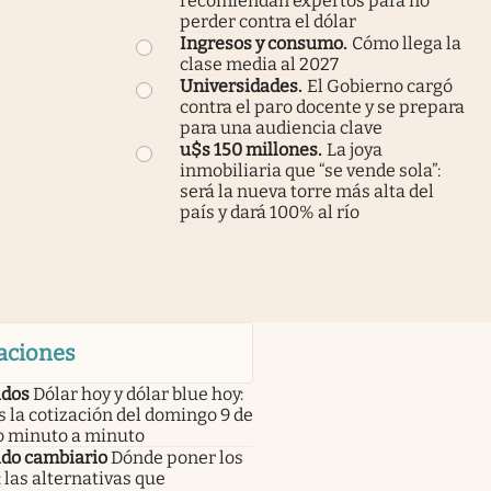
recomiendan expertos para no
perder contra el dólar
Ingresos y consumo
.
Cómo llega la
clase media al 2027
Universidades
.
El Gobierno cargó
contra el paro docente y se prepara
para una audiencia clave
u$s 150 millones
.
La joya
inmobiliaria que “se vende sola”:
será la nueva torre más alta del
país y dará 100% al río
aciones
dos
Dólar hoy y dólar blue hoy:
s la cotización del domingo 9 de
o minuto a minuto
do cambiario
Dónde poner los
 las alternativas que