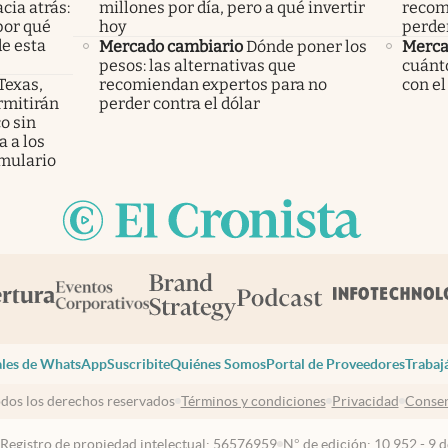
cia atrás:
millones por día, pero a qué invertir
recom
por qué
hoy
perder
e esta
Mercado cambiario
Dónde poner los
Merca
pesos: las alternativas que
cuánto
 Texas,
recomiendan expertos para no
con el
rmitirán
perder contra el dólar
o sin
 a los
mulario
les de WhatsApp
Suscribite
Quiénes Somos
Portal de Proveedores
Trabaj
dos los derechos reservados
Términos y condiciones
Privacidad
Consen
 Registro de propiedad intelectual: 56576959
N° de edición: 10.952 - 9 