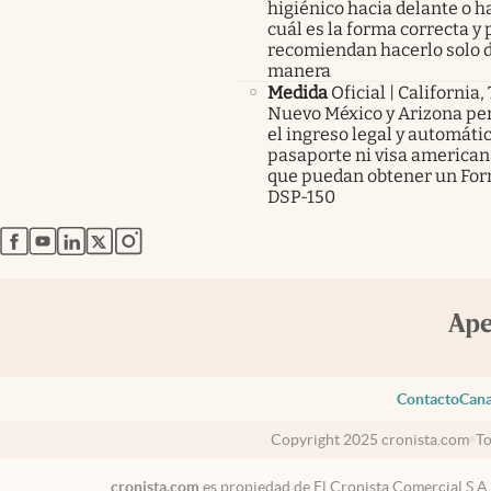
higiénico hacia delante o ha
cuál es la forma correcta y 
recomiendan hacerlo solo d
manera
Medida
Oficial | California,
Nuevo México y Arizona pe
el ingreso legal y automátic
pasaporte ni visa americana
que puedan obtener un For
DSP-150
abre en nueva pestaña
abre en nueva pestaña
abre en nueva pestaña
abre en nueva pestaña
abre en nueva pestaña
Contacto
Cana
Copyright 2025 cronista.com
To
cronista.com
es propiedad de El Cronista Comercial S.A