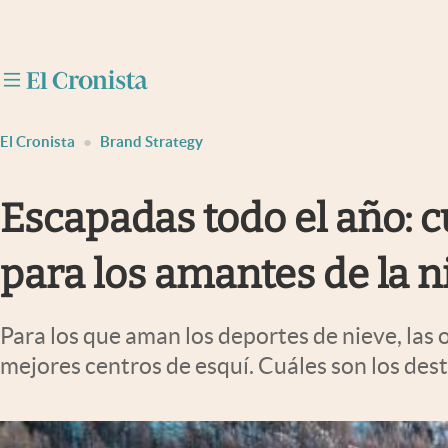
Últimas noticias
Dólar
El Cronista
Brand Strategy
Members
Economía y Política
Escapadas todo el año: c
Finanzas y Mercados
para los amantes de la n
Mercados Online
Negocios
Para los que aman los deportes de nieve, las
Columnistas
mejores centros de esquí. Cuáles son los dest
Otras secciones
Apertura