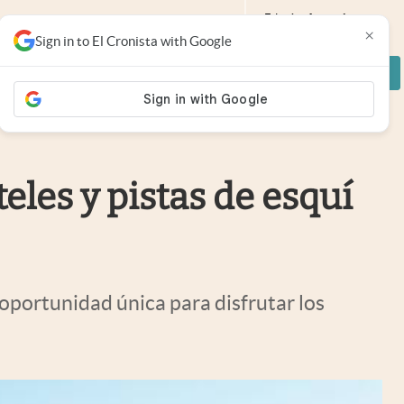
Edición:
Argentina
×
Sign in to El Cronista with Google
¡Navegá sin limites!
Argentina
Suscribite x $800
Ingresá
España
México
USA
Colombia
eles y pistas de esquí
Uruguay
 oportunidad única para disfrutar los