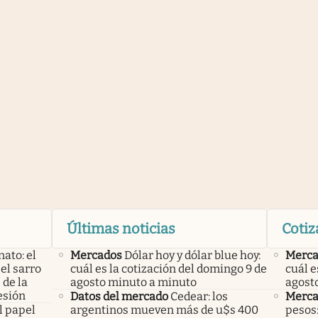
Últimas noticias
Cotiz
nato: el
Mercados
Dólar hoy y dólar blue hoy:
Merca
el sarro
cuál es la cotización del domingo 9 de
cuál e
 de la
agosto minuto a minuto
agost
esión
Datos del mercado
Cedear: los
Merca
l papel
argentinos mueven más de u$s 400
pesos: