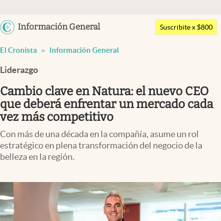
Argentina
Información General
Suscribite x $800
Últimas noticias
España
El Cronista
Información General
México
Dólar
Liderazgo
USA
Members
Colombia
Cambio clave en Natura: el nuevo CEO
Economía y Política
Uruguay
que deberá enfrentar un mercado cada
Finanzas y Mercados
vez más competitivo
Con más de una década en la compañía, asume un rol
Mercados Online
estratégico en plena transformación del negocio de la
Negocios
belleza en la región.
Columnistas
Otras secciones
Apertura