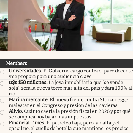
Infotechnology
Clase
Clima
Mundial 2026
Eventos Corporativos
El Cronista Studio
Members
Universidades
.
El Gobierno cargó contra el paro docente
Mediakit
y se prepara para una audiencia clave
u$s 150 millones
.
La joya inmobiliaria que “se vende
abre en nueva pestaña
Argentina
sola”: será la nueva torre más alta del país y dará 100% al
río
Marina mercante
.
El nuevo frente contra Sturzenegger:
malestar en el Congreso y presión de las navieras
Alivio
.
Cuánto caería la presión fiscal en 2026 y por qué
se complica hoy bajar más impuestos
Financial Times
.
El petróleo baja, pero la nafta y el
gasoil no: el cuello de botella que mantiene los precios