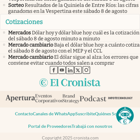
Sorteo
Resultados de la Quiniela de Entre Ríos: las cifras
ganadoras en la Vespertina este sábado 8 de agosto
Cotizaciones
Mercados
Dólar hoy y dólar blue hoy: cuál es la cotización
del sábado 8 de agosto minuto a minuto
Mercado cambiario
Baja el dólar blue hoy: a cuánto cotiza
el sábado 8 de agosto con el MEP y el CCL
Mercado cambiario
El dólar sigue al alza: los errores que
conviene evitar cuando todos salen a comprar
abre en nueva pestaña
abre en nueva pestaña
abre en nueva pestaña
abre en nueva pestaña
abre en nueva pestaña
Contacto
Canales de WhatsApp
Suscribite
Quiénes Somos
Portal de Proveedores
Trabajá con nosotros
Copyright 2025 cronista.com