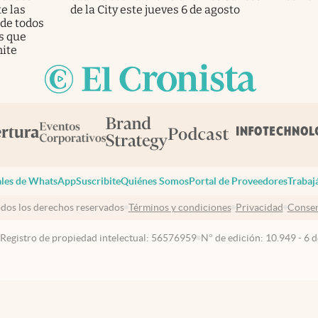
e las
de la City este jueves 6 de agosto
 de todos
s que
ite
les de WhatsApp
Suscribite
Quiénes Somos
Portal de Proveedores
Trabaj
dos los derechos reservados
Términos y condiciones
Privacidad
Consen
 Registro de propiedad intelectual: 56576959
N° de edición: 10.949 - 6 