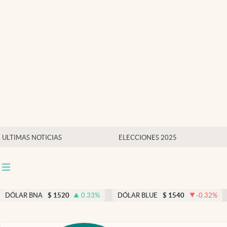
Últimas noticias
Dólar
Members
Economía y Política
Finanzas y Mercados
Mercados Online
ULTIMAS NOTICIAS
ELECCIONES 2025
Negocios
Columnistas
Otras secciones
DÓLAR BNA
$
1520
0.33
%
DÓLAR BLUE
$
1540
-0.32
%
Apertura