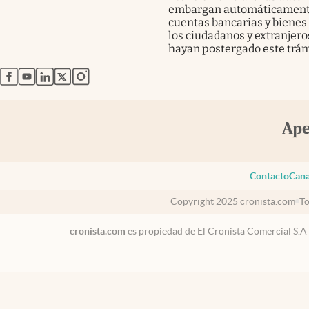
embargan automáticament
cuentas bancarias y bienes
los ciudadanos y extranjero
hayan postergado este trám
abre en nueva pestaña
abre en nueva pestaña
abre en nueva pestaña
abre en nueva pestaña
abre en nueva pestaña
Contacto
Cana
Copyright 2025 cronista.com
To
cronista.com
es propiedad de El Cronista Comercial S.A
Argentina