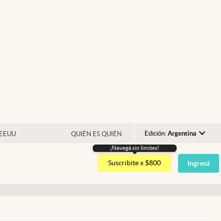
Edición:
Argentina
 EEUU
QUIÉN ES QUIÉN
¡Navegá sin limites!
Argentina
Suscribite x $800
Ingresá
España
México
USA
Colombia