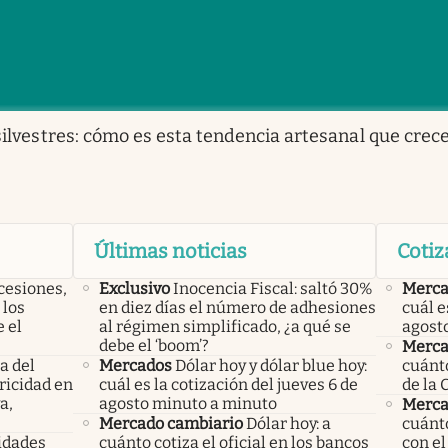
ilvestres: cómo es esta tendencia artesanal que crec
Últimas noticias
Cotiz
cesiones,
Exclusivo
Inocencia Fiscal: saltó 30%
Merca
 los
en diez días el número de adhesiones
cuál e
 el
al régimen simplificado, ¿a qué se
agost
debe el ‘boom’?
Merca
a del
Mercados
Dólar hoy y dólar blue hoy:
cuánto
ricidad en
cuál es la cotización del jueves 6 de
de la 
a,
agosto minuto a minuto
Merca
Mercado cambiario
Dólar hoy: a
cuánto
ridades
cuánto cotiza el oficial en los bancos
con el