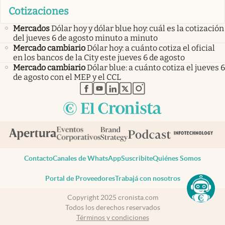
Cotizaciones
Mercados
Dólar hoy y dólar blue hoy: cuál es la cotización
del jueves 6 de agosto minuto a minuto
Mercado cambiario
Dólar hoy: a cuánto cotiza el oficial
en los bancos de la City este jueves 6 de agosto
Mercado cambiario
Dólar blue: a cuánto cotiza el jueves 6
de agosto con el MEP y el CCL
abre en nueva pestaña
abre en nueva pestaña
abre en nueva pestaña
abre en nueva pestaña
abre en nueva pestaña
Contacto
Canales de WhatsApp
Suscribite
Quiénes Somos
Portal de Proveedores
Trabajá con nosotros
Copyright 2025 cronista.com
Todos los derechos reservados
Términos y condiciones