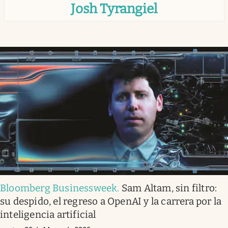
Josh Tyrangiel
Infotechnology
Clase
Clima
Mundial 2026
Eventos Corporativos
El Cronista Studio
Mediakit
abre en nueva pestaña
Argentina
Bloomberg Businessweek
.
Sam Altam, sin filtro:
su despido, el regreso a OpenAI y la carrera por la
inteligencia artificial