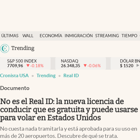
Últimas Noticias
ÚLTIMAS
WALL
ECONOMÍA
INMIGRACIÓN
STREAMING
TIEMPO
Finanzas y economía
NOTICIAS
STREET
Argentina
Trending
Wall Street y dólar
Y
España
Inmigración
DÓLAR
S&P 500 INDEX
NASDAQ
DÓLAR B
7709,96
-0.18
%
26.348,35
-0.06
%
México
$
1520
Trending
Cronista USA
Trending
Real ID
USA
Tiempo
Colombia
Documento
Uruguay
Ciencia y salud
No es el Real ID: la nueva licencia de
Espiritual
conducir que es gratuita y puede usarse
para volar en Estados Unidos
Streaming
No cuesta nada tramitarla y está aprobada para su uso en
PC y mobile
más de 20 aeropuertos. Descubre de qué se trata.