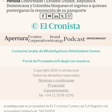
Medida
Confirmado | Estados Unidos, República
Dominicana y Colombia bloquean el ingreso a quienes
postergaron la renovación de su pasaporte
abre en nueva pestaña
abre en nueva pestaña
abre en nueva pestaña
abre en nueva pestaña
abre en nueva pestaña
Contacto
Canales de WhatsApp
Suscribite
Quiénes Somos
Portal de Proveedores
Trabajá con nosotros
Copyright 2025 cronista.com
Todos los derechos reservados
Términos y condiciones
Privacidad
Consentimiento
Tel:
+54 11 7078-3270
cronista.com
es propiedad de El Cronista Comercial S.A Registro de
propiedad intelectual: 56576959