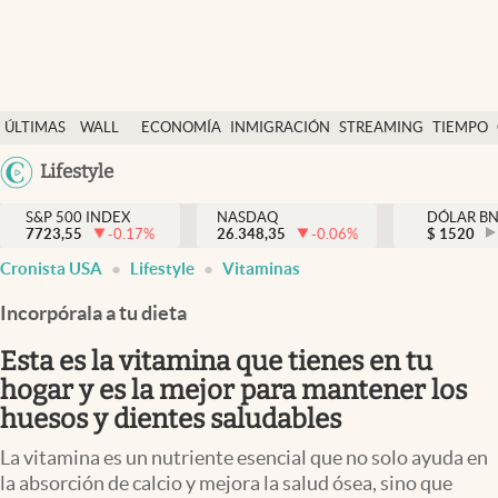
Últimas Noticias
ÚLTIMAS
WALL
ECONOMÍA
INMIGRACIÓN
STREAMING
TIEMPO
Finanzas y economía
NOTICIAS
STREET
Argentina
Lifestyle
Wall Street y dólar
Y
España
Inmigración
DÓLAR
S&P 500 INDEX
NASDAQ
DÓLAR B
7723,55
-0.17
%
26.348,35
-0.06
%
México
$
1520
Trending
Cronista USA
Lifestyle
Vitaminas
USA
Tiempo
Colombia
Incorpórala a tu dieta
Uruguay
Ciencia y salud
Esta es la vitamina que tienes en tu
Espiritual
hogar y es la mejor para mantener los
huesos y dientes saludables
Streaming
La vitamina es un nutriente esencial que no solo ayuda en
PC y mobile
la absorción de calcio y mejora la salud ósea, sino que