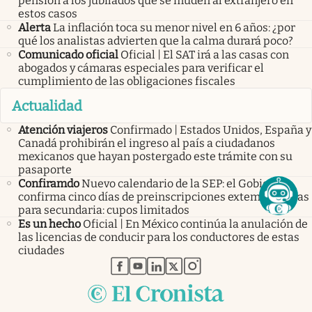
pensión a los jubilados que se muden al extranjero en
estos casos
Alerta
La inflación toca su menor nivel en 6 años: ¿por
qué los analistas advierten que la calma durará poco?
Comunicado oficial
Oficial | El SAT irá a las casas con
abogados y cámaras especiales para verificar el
cumplimiento de las obligaciones fiscales
Actualidad
Atención viajeros
Confirmado | Estados Unidos, España y
Canadá prohibirán el ingreso al país a ciudadanos
mexicanos que hayan postergado este trámite con su
pasaporte
Confiramdo
Nuevo calendario de la SEP: el Gobierno
confirma cinco días de preinscripciones extemporáneas
para secundaria: cupos limitados
Es un hecho
Oficial | En México continúa la anulación de
las licencias de conducir para los conductores de estas
ciudades
abre en nueva pestaña
abre en nueva pestaña
abre en nueva pestaña
abre en nueva pestaña
abre en nueva pestaña