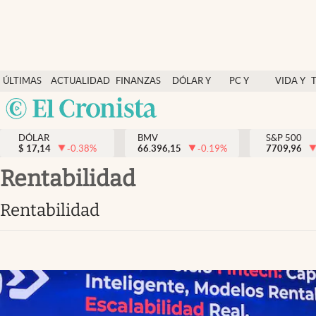
Últimas Noticias
ÚLTIMAS
ACTUALIDAD
FINANZAS
DÓLAR Y
PC Y
VIDA Y
Actualidad
NOTICIAS
Y
MERCADOS
CELULAR
ESTILO
Argentina
Finanzas y economía
ECONOMÍA
España
Dólar y mercados
DÓLAR
BMV
S&P 500
$
17,14
-0.38
%
66.396,15
-0.19
%
México
7709,96
Internacionales
USA
rentabilidad
Opinión
Colombia
rentabilidad
Uruguay
Brand Strategy
Pc y celular
Vida y estilo
Tv