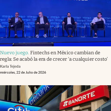
Clima
Espiritualidad
Mediakit
abre en nueva pestaña
México
Nuevo juego
.
Fintechs en México cambian de
regla: Se acabó la era de crecer ‘a cualquier costo’
Karla Tejeda
miércoles, 22 de Julio de 2026