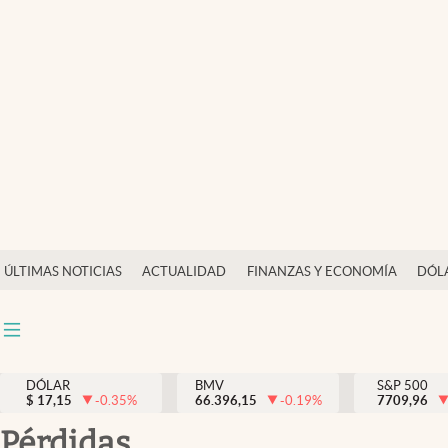
Últimas Noticias
Actualidad
Finanzas y economía
Dólar y mercados
Internacionales
Opinión
ÚLTIMAS NOTICIAS
ACTUALIDAD
FINANZAS Y ECONOMÍA
DÓL
Brand Strategy
Pc y celular
Vida y estilo
DÓLAR
BMV
S&P 500
$
17,15
-0.35
%
66.396,15
-0.19
%
7709,96
Tv
pérdidas