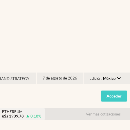
7 de agosto de 2026
Edición:
México
RAND STRATEGY
Argentina
Acceder
España
México
ETHEREUM
Ver más cotizaciones
u$s
1909,78
0.18
%
USA
Colombia