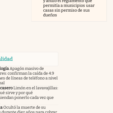
y anuló el reglamento que
permitía a municipios usar
casas sin permiso de sus
dueños
lidad
logía
Apagón masivo de
res: confirman la caída de 4.9
es de líneas de teléfono a nivel
nal
 casero
Limón en el lavavajillas:
ué sirve y por qué
iendan ponerlo cada vez que
a
ia
Ocultó la muerte de su
 durante diez años para cobrar