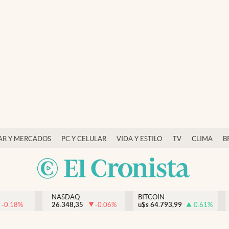
AR Y MERCADOS
PC Y CELULAR
VIDA Y ESTILO
TV
CLIMA
B
NASDAQ
BITCOIN
-0.18
%
26.348,35
-0.06
%
u$s
64.793,99
0.61
%