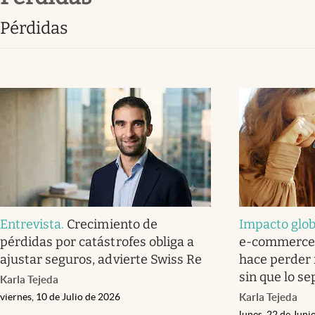
Clima
pérdidas
Espiritualidad
Mediakit
abre en nueva pestaña
Entrevista
.
Crecimiento de
Impacto glob
pérdidas por catástrofes obliga a
e-commerce: 
ajustar seguros, advierte Swiss Re
hace perder
sin que lo s
Karla Tejeda
viernes, 10 de Julio de 2026
Karla Tejeda
lunes, 22 de Juni