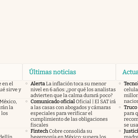
Últimas noticias
Actua
 en el
Alerta
La inflación toca su menor
Tecno
ué sirve y
nivel en 6 años: ¿por qué los analistas
celula
advierten que la calma durará poco?
millon
nacio
 México,
Comunicado oficial
Oficial | El SAT irá
rán la
a las casas con abogados y cámaras
Truco
 los
especiales para verificar el
para q
cumplimiento de las obligaciones
recom
fiscales
se us
Fintech
Cobre consolida su
Justic
ellín,
hegemonía en México: supera los
madre