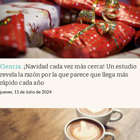
Clima
Espiritualidad
Mediakit
abre en nueva pestaña
México
Ciencia
.
¡Navidad cada vez más cerca! Un estudio
revela la razón por la que parece que llega más
rápido cada año
jueves, 11 de Julio de 2024