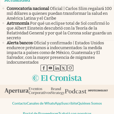
Convocatoria nacional
Oficial | Carlos Slim regalará 100
mil dólares a quienes puedan transformar la salud en
América Latina y el Caribe
Astronomía
Por qué un eclipse total de Sol confirmó lo
que Albert Einstein descubrió con la Teoría de la
Relatividad General y por qué la Corona solar guarda un
secreto
Alerta bancos
Oficial y confirmado | Estados Unidos
endurece préstamos a indocumentados: la medida
impacta a países como de México, Guatemala y El
Salvador, con la mayor presencia de migrantes
indocumentados
abre en nueva pestaña
abre en nueva pestaña
abre en nueva pestaña
abre en nueva pestaña
abre en nueva pestaña
Contacto
Canales de WhatsApp
Suscribite
Quiénes Somos
Portal de Proveedores
Trabajá con nosotros