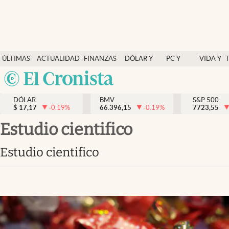
Últimas Noticias
ÚLTIMAS
ACTUALIDAD
FINANZAS
DÓLAR Y
PC Y
VIDA Y
Actualidad
NOTICIAS
Y
MERCADOS
CELULAR
ESTILO
Argentina
Finanzas y economía
ECONOMÍA
España
Dólar y mercados
DÓLAR
BMV
S&P 500
$
17,17
-0.19
%
66.396,15
-0.19
%
México
7723,55
Internacionales
USA
Estudio cientifico
Opinión
Colombia
Estudio cientifico
Uruguay
Brand Strategy
Pc y celular
Vida y estilo
Tv