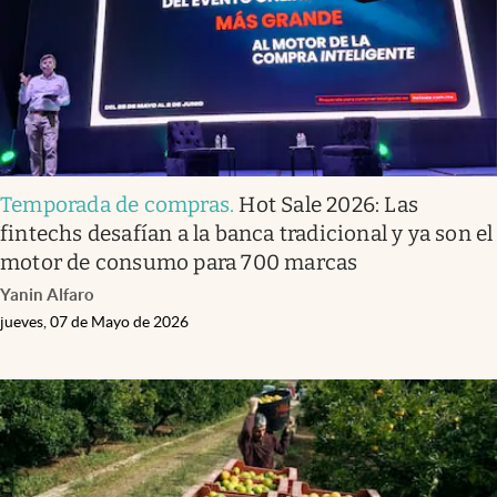
Clima
Espiritualidad
Mediakit
abre en nueva pestaña
México
Temporada de compras
.
Hot Sale 2026: Las
fintechs desafían a la banca tradicional y ya son el
motor de consumo para 700 marcas
Yanin Alfaro
jueves, 07 de Mayo de 2026