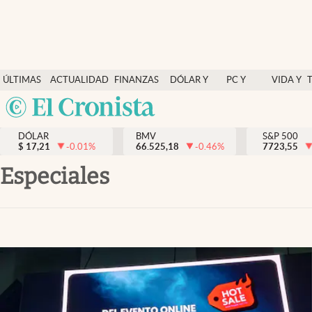
Últimas Noticias
ÚLTIMAS
ACTUALIDAD
FINANZAS
DÓLAR Y
PC Y
VIDA Y
Actualidad
NOTICIAS
Y
MERCADOS
CELULAR
ESTILO
Argentina
Finanzas y economía
ECONOMÍA
España
Dólar y mercados
DÓLAR
BMV
S&P 500
$
17,21
-0.01
%
66.525,18
-0.46
%
México
7723,55
Internacionales
USA
Especiales
Opinión
Colombia
Uruguay
Brand Strategy
Pc y celular
Vida y estilo
Tv