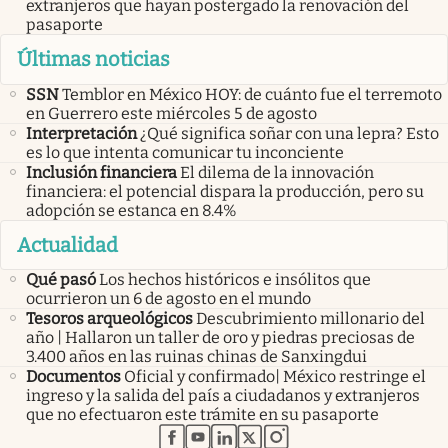
extranjeros que hayan postergado la renovación del
pasaporte
Últimas noticias
SSN
Temblor en México HOY: de cuánto fue el terremoto
en Guerrero este miércoles 5 de agosto
Interpretación
¿Qué significa soñar con una lepra? Esto
es lo que intenta comunicar tu inconciente
Inclusión financiera
El dilema de la innovación
financiera: el potencial dispara la producción, pero su
adopción se estanca en 8.4%
Actualidad
Qué pasó
Los hechos históricos e insólitos que
ocurrieron un 6 de agosto en el mundo
Tesoros arqueológicos
Descubrimiento millonario del
año | Hallaron un taller de oro y piedras preciosas de
3.400 años en las ruinas chinas de Sanxingdui
Documentos
Oficial y confirmado| México restringe el
ingreso y la salida del país a ciudadanos y extranjeros
que no efectuaron este trámite en su pasaporte
abre en nueva pestaña
abre en nueva pestaña
abre en nueva pestaña
abre en nueva pestaña
abre en nueva pestaña