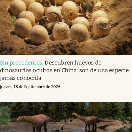
Clima
Espiritualidad
Mediakit
abre en nueva pestaña
México
Sin precedentes
.
Descubren huevos de
dinosaurios ocultos en China: son de una especie
jamás conocida
jueves, 18 de Septiembre de 2025