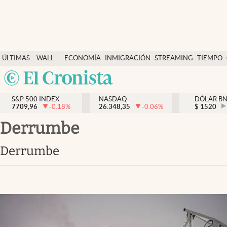
Últimas Noticias
ÚLTIMAS
WALL
ECONOMÍA
INMIGRACIÓN
STREAMING
TIEMPO
Finanzas y economía
NOTICIAS
STREET
Argentina
Wall Street y dólar
Y
España
Inmigración
DÓLAR
S&P 500 INDEX
NASDAQ
DÓLAR B
7709,96
-0.18
%
26.348,35
-0.06
%
México
$
1520
Trending
USA
Derrumbe
Tiempo
Colombia
Derrumbe
Uruguay
Ciencia y salud
Espiritual
Streaming
PC y mobile