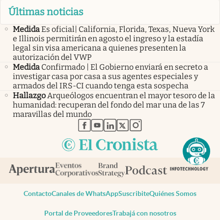
Últimas noticias
Medida
Es oficial| California, Florida, Texas, Nueva York
e Illinois permitirán en agosto el ingreso y la estadía
legal sin visa americana a quienes presenten la
autorización del VWP
Medida
Confirmado | El Gobierno enviará en secreto a
investigar casa por casa a sus agentes especiales y
armados del IRS-CI cuando tenga esta sospecha
Hallazgo
Arqueólogos encuentran el mayor tesoro de la
humanidad: recuperan del fondo del mar una de las 7
maravillas del mundo
abre en nueva pestaña
abre en nueva pestaña
abre en nueva pestaña
abre en nueva pestaña
abre en nueva pestaña
Contacto
Canales de WhatsApp
Suscribite
Quiénes Somos
Portal de Proveedores
Trabajá con nosotros