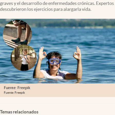
graves y el desarrollo de enfermedades crónicas. Expertos
Clima
descubrieron los ejercicios para alargarla vida.
Espiritualidad
Mediakit
abre en nueva pestaña
México
Fuente: Freepik
Fuente: Freepik
Temas relacionados