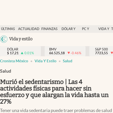
Últimas Noticias
ÚLTIMAS
ACTUALIDAD
FINANZAS
DÓLAR Y
PC Y
VIDA Y
Actualidad
NOTICIAS
Y
MERCADOS
CELULAR
ESTILO
Argentina
Vida y estilo
Finanzas y economía
ECONOMÍA
España
Dólar y mercados
DÓLAR
BMV
S&P 500
$
17,21
0.01
%
66.525,18
-0.46
%
México
7723,55
Internacionales
Cronista México
Vida Y Estilo
Salud
USA
Opinión
Colombia
Salud
Uruguay
Brand Strategy
Murió el sedentarismo | Las 4
Pc y celular
actividades físicas para hacer sin
esfuerzo y que alargan la vida hasta un
Vida y estilo
27%
Tv
Tener una vida sedentaria puede traer problemas de salud