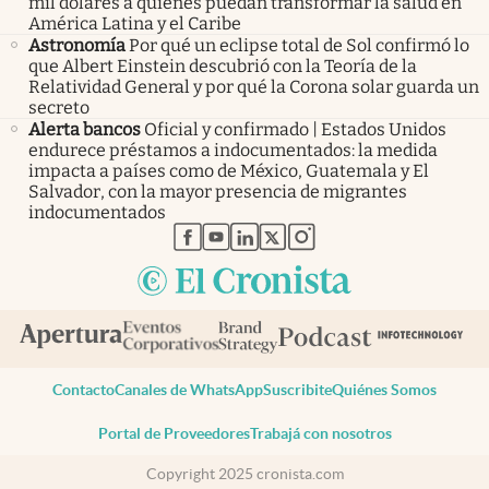
mil dólares a quienes puedan transformar la salud en
América Latina y el Caribe
Astronomía
Por qué un eclipse total de Sol confirmó lo
que Albert Einstein descubrió con la Teoría de la
Relatividad General y por qué la Corona solar guarda un
secreto
Alerta bancos
Oficial y confirmado | Estados Unidos
endurece préstamos a indocumentados: la medida
impacta a países como de México, Guatemala y El
Salvador, con la mayor presencia de migrantes
indocumentados
abre en nueva pestaña
abre en nueva pestaña
abre en nueva pestaña
abre en nueva pestaña
abre en nueva pestaña
Contacto
Canales de WhatsApp
Suscribite
Quiénes Somos
Portal de Proveedores
Trabajá con nosotros
Copyright 2025 cronista.com