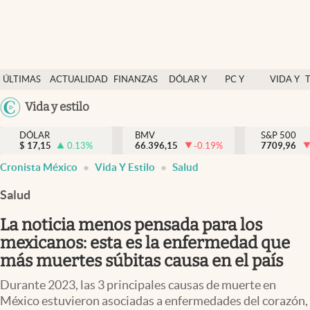
Últimas Noticias
ÚLTIMAS
ACTUALIDAD
FINANZAS
DÓLAR Y
PC Y
VIDA Y
Actualidad
NOTICIAS
Y
MERCADOS
CELULAR
ESTILO
Argentina
Vida y estilo
Finanzas y economía
ECONOMÍA
España
Dólar y mercados
DÓLAR
BMV
S&P 500
$
17,15
0.13
%
66.396,15
-0.19
%
México
7709,96
Internacionales
Cronista México
Vida Y Estilo
Salud
USA
Opinión
Colombia
Salud
Uruguay
Brand Strategy
La noticia menos pensada para los
Pc y celular
mexicanos: esta es la enfermedad que
más muertes súbitas causa en el país
Vida y estilo
Durante 2023, las 3 principales causas de muerte en
Tv
México estuvieron asociadas a enfermedades del corazón,