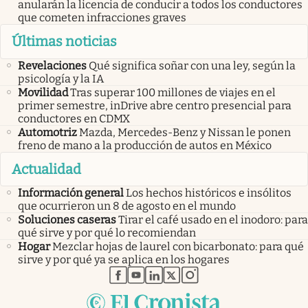
anularán la licencia de conducir a todos los conductores
que cometen infracciones graves
Últimas noticias
Revelaciones
Qué significa soñar con una ley, según la
psicología y la IA
Movilidad
Tras superar 100 millones de viajes en el
primer semestre, inDrive abre centro presencial para
conductores en CDMX
Automotriz
Mazda, Mercedes-Benz y Nissan le ponen
freno de mano a la producción de autos en México
Actualidad
Información general
Los hechos históricos e insólitos
que ocurrieron un 8 de agosto en el mundo
Soluciones caseras
Tirar el café usado en el inodoro: para
qué sirve y por qué lo recomiendan
Hogar
Mezclar hojas de laurel con bicarbonato: para qué
sirve y por qué ya se aplica en los hogares
abre en nueva pestaña
abre en nueva pestaña
abre en nueva pestaña
abre en nueva pestaña
abre en nueva pestaña