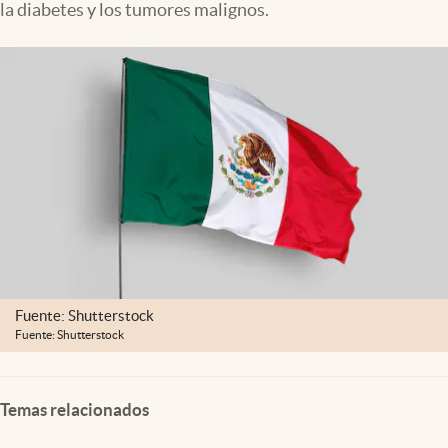
la diabetes y los tumores malignos.
Clima
Espiritualidad
Mediakit
abre en nueva pestaña
México
Fuente: Shutterstock
Fuente: Shutterstock
Temas relacionados