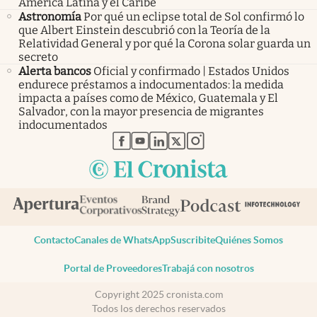
América Latina y el Caribe
Astronomía
Por qué un eclipse total de Sol confirmó lo
que Albert Einstein descubrió con la Teoría de la
Relatividad General y por qué la Corona solar guarda un
secreto
Alerta bancos
Oficial y confirmado | Estados Unidos
endurece préstamos a indocumentados: la medida
impacta a países como de México, Guatemala y El
Salvador, con la mayor presencia de migrantes
indocumentados
abre en nueva pestaña
abre en nueva pestaña
abre en nueva pestaña
abre en nueva pestaña
abre en nueva pestaña
Contacto
Canales de WhatsApp
Suscribite
Quiénes Somos
Portal de Proveedores
Trabajá con nosotros
Copyright 2025 cronista.com
Todos los derechos reservados