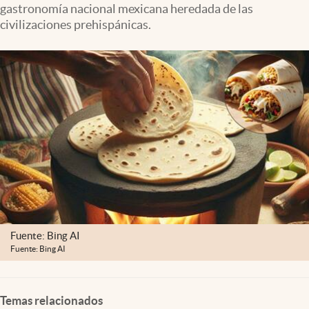
gastronomía nacional mexicana heredada de las
Clima
civilizaciones prehispánicas.
Espiritualidad
Mediakit
abre en nueva pestaña
México
Fuente: Bing AI
Fuente: Bing AI
Temas relacionados