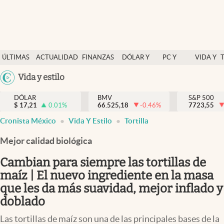
Últimas Noticias
ÚLTIMAS
ACTUALIDAD
FINANZAS
DÓLAR Y
PC Y
VIDA Y
Actualidad
NOTICIAS
Y
MERCADOS
CELULAR
ESTILO
Argentina
Vida y estilo
Finanzas y economía
ECONOMÍA
España
Dólar y mercados
DÓLAR
BMV
S&P 500
$
17,21
0.01
%
66.525,18
-0.46
%
México
7723,55
Internacionales
Cronista México
Vida Y Estilo
Tortilla
USA
Opinión
Colombia
Mejor calidad biológica
Uruguay
Brand Strategy
Cambian para siempre las tortillas de
Pc y celular
maíz | El nuevo ingrediente en la masa
que les da más suavidad, mejor inflado y
Vida y estilo
doblado
Tv
Las tortillas de maíz son una de las principales bases de la