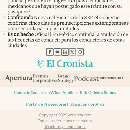
Canadá prohibirán el ingreso al país a ciudadanos
mexicanos que hayan postergado este trámite con su
pasaporte
Confiramdo
Nuevo calendario de la SEP: el Gobierno
confirma cinco días de preinscripciones extemporáneas
para secundaria: cupos limitados
Es un hecho
Oficial | En México continúa la anulación de
las licencias de conducir para los conductores de estas
ciudades
abre en nueva pestaña
abre en nueva pestaña
abre en nueva pestaña
abre en nueva pestaña
abre en nueva pestaña
Contacto
Canales de WhatsApp
Suscribite
Quiénes Somos
Portal de Proveedores
Trabajá con nosotros
Copyright 2025 cronista.com
Todos los derechos reservados
Términos y condiciones