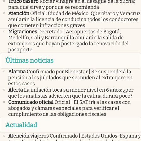
Truco casero
Rociar vinagre en el desagüe de la ducha:
para qué sirve y por qué se recomienda
Atención
Oficial: Ciudad de México, Querétaro y Veracruz
anularán la licencia de conducir a todos los conductores
que cometen infracciones graves
Migraciones
Decretado | Aeropuertos de Bogotá,
Medellín, Cali y Barranquilla anularán la salida de
extranjeros que hayan postergado la renovación del
pasaporte
Últimas noticias
Alarma
Confirmado por Bienestar | Se suspenderá la
pensión a los jubilados que se muden al extranjero en
estos casos
Alerta
La inflación toca su menor nivel en 6 años: ¿por
qué los analistas advierten que la calma durará poco?
Comunicado oficial
Oficial | El SAT irá a las casas con
abogados y cámaras especiales para verificar el
cumplimiento de las obligaciones fiscales
Actualidad
Atención viajeros
Confirmado | Estados Unidos, España y