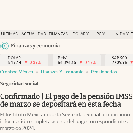
Últimas Noticias
ÚLTIMAS
ACTUALIDAD
FINANZAS
DÓLAR Y
PC Y
VIDA Y
Actualidad
NOTICIAS
Y
MERCADOS
CELULAR
ESTILO
Argentina
Finanzas y economía
Finanzas y economía
ECONOMÍA
España
Dólar y mercados
DÓLAR
BMV
S&P 500
$
17,14
-0.39
%
66.396,15
-0.19
%
México
7709,96
Internacionales
Cronista México
Finanzas Y Economía
Pensionados
USA
Opinión
Colombia
Seguridad social
Uruguay
Brand Strategy
Confirmado | El pago de la pensión IMSS
Pc y celular
de marzo se depositará en esta fecha
Vida y estilo
El Instituto Mexicano de la Seguridad Social proporcionó
información completa acerca del pago correspondiente a
Tv
marzo de 2024.