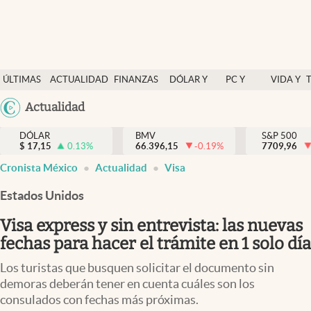
Últimas Noticias
ÚLTIMAS
ACTUALIDAD
FINANZAS
DÓLAR Y
PC Y
VIDA Y
Actualidad
NOTICIAS
Y
MERCADOS
CELULAR
ESTILO
Argentina
Actualidad
Finanzas y economía
ECONOMÍA
España
Dólar y mercados
DÓLAR
BMV
S&P 500
$
17,15
0.13
%
66.396,15
-0.19
%
México
7709,96
Internacionales
Cronista México
Actualidad
Visa
USA
Opinión
Colombia
Estados Unidos
Uruguay
Brand Strategy
Visa express y sin entrevista: las nuevas
Pc y celular
fechas para hacer el trámite en 1 solo día
Vida y estilo
Los turistas que busquen solicitar el documento sin
demoras deberán tener en cuenta cuáles son los
Tv
consulados con fechas más próximas.