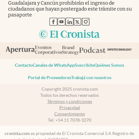
Guadalajara y Cancún prohibirán el ingreso de
ciudadanos que hayan postergado este trámite con su
pasaporte
abre en nueva pestaña
abre en nueva pestaña
abre en nueva pestaña
abre en nueva pestaña
abre en nueva pestaña
Contacto
Canales de WhatsApp
Suscribite
Quiénes Somos
Portal de Proveedores
Trabajá con nosotros
Copyright 2025 cronista.com
Todos los derechos reservados
Términos y condiciones
Privacidad
Consentimiento
Tel:
+54 11 7078-3270
cronista.com
es propiedad de El Cronista Comercial S.A Registro de