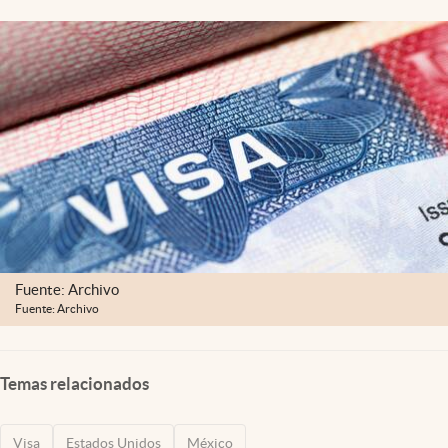
Clima
Espiritualidad
Mediakit
abre en nueva pestaña
México
Fuente: Archivo
Fuente: Archivo
Temas relacionados
Visa
Estados Unidos
México